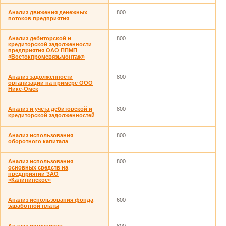
Анализ движения денежных
800
потоков предприятия
Анализ дебиторской и
800
кредиторской задолженности
предприятия ОАО ППМП
«Востокпромсвязьмонтаж»
Анализ задолженности
800
организации на примере ООО
Никс-Омск
Анализ и учета дебиторской и
800
кредиторской задолженностей
Анализ использования
800
оборотного капитала
Анализ использования
800
основных средств на
предприятии ЗАО
«Калининское»
Анализ использования фонда
600
заработной платы