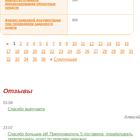
Анализ источников
800
финансирования оборотных
средств
Анализ кадровой документации
800
при проведении кадрового
аудита
1
2
3
4
5
6
7
8
9
10
11
12
13
14
15
16
17
18
19
20
21
22
23
24
25
26
27
28
29
30
31
32
33
34
35
36
Следующая
Отзывы
03.08
Спасибо выручаете
Алексей
23.07
Cпасибо большое ей! Преподаватель 5 поставила, дорабатывать,
переписывать отчет по практике ненужно.