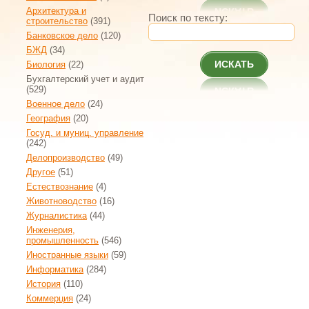
Архитектура и
Поиск по тексту:
строительство
(391)
Банковское дело
(120)
БЖД
(34)
ИСКАТЬ
Биология
(22)
Бухгалтерский учет и аудит
(529)
Военное дело
(24)
География
(20)
Госуд. и муниц. управление
(242)
Делопроизводство
(49)
Другое
(51)
Естествознание
(4)
Животноводство
(16)
Журналистика
(44)
Инженерия,
промышленность
(546)
Иностранные языки
(59)
Информатика
(284)
История
(110)
Коммерция
(24)