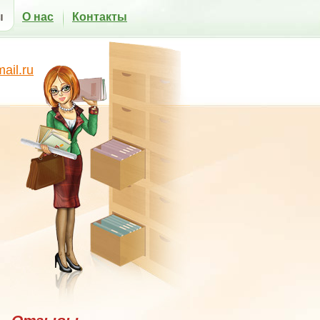
ы
О нас
Контакты
il.ru