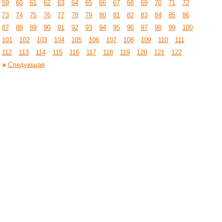
59
60
61
62
63
64
65
66
67
68
69
70
71
72
73
74
75
76
77
78
79
80
81
82
83
84
85
86
87
88
89
90
91
92
93
94
95
96
97
98
99
100
101
102
103
104
105
106
107
108
109
110
111
112
113
114
115
116
117
118
119
120
121
122
Следующая