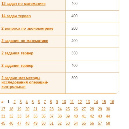
13 задач по математике
400
14 задач тервер
400
2 вопроса по эконометрике
200
2 задания по математике
400
2 задания тервер
350
2 задания тервер
400
2 задачи мат.методы
300
исследования операций-
контрольная
1
2
3
4
5
6
7
8
9
10
11
12
13
14
15
16
17
18
19
20
21
22
23
24
25
26
27
28
29
30
31
32
33
34
35
36
37
38
39
40
41
42
43
44
45
46
47
48
49
50
51
52
53
54
55
56
57
58