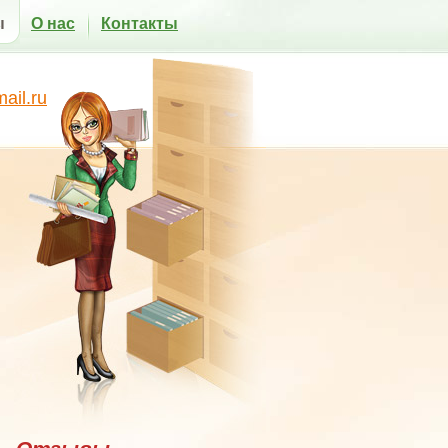
ы
О нас
Контакты
il.ru