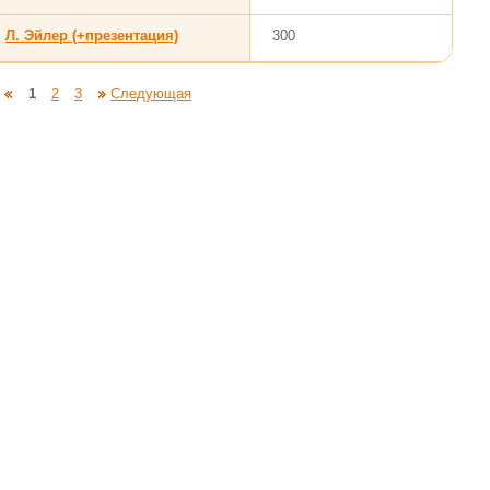
Л. Эйлер (+презентация)
300
1
2
3
Следующая