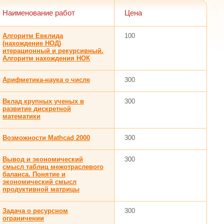
Наименование работ
Цена
Алгоритм Евклида
100
(нахождение НОД)
итерационный и рекурсивный.
Алгоритм нахождения НОК
Арифметика-наука о числе
300
Вклад крупных ученых в
300
развитие дискретной
математики
Возможности Mathcad 2000
300
Вывод и экономический
300
смысл таблиц межотраслевого
баланса. Понятие и
экономический смысл
продуктивной матрицы
Задача о ресурсном
300
ограничении