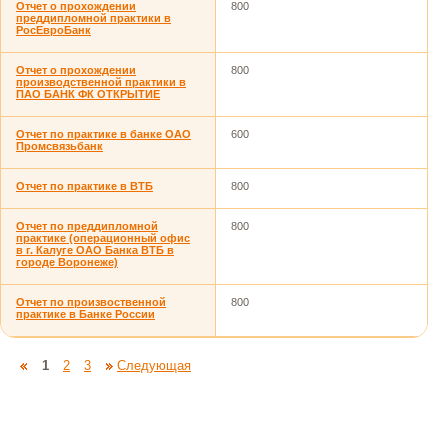
Отчет о прохождении
800
преддипломной практики в
РосЕвроБанк
Отчет о прохождении
800
производственной практики в
ПАО БАНК ФК ОТКРЫТИЕ
Отчет по практике в банке ОАО
600
Промсвязьбанк
Отчет по практике в ВТБ
800
Отчет по преддипломной
800
практике (операционный офис
в г. Калуге ОАО Банка ВТБ в
городе Воронеже)
Отчет по произвоственной
800
практике в Банке России
1
2
3
Следующая