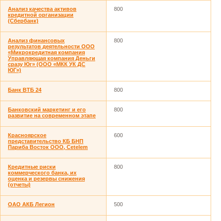
Анализ качества активов
800
кредитной организации
(Сбербанк)
Анализ финансовых
800
результатов деятельности ООО
«Микрокредитная компания
Управляющая компания Деньги
сразу Юг» (ООО «МКК УК ДС
ЮГ»)
Банк ВТБ 24
800
Банковский маркетинг и его
800
развитие на современном этапе
Красноярское
600
представительство КБ БНП
Париба Восток ООО, Cetelem
Кредитные риски
800
коммерческого банка, их
оценка и резервы снижения
(отчеты)
ОАО АКБ Легион
500