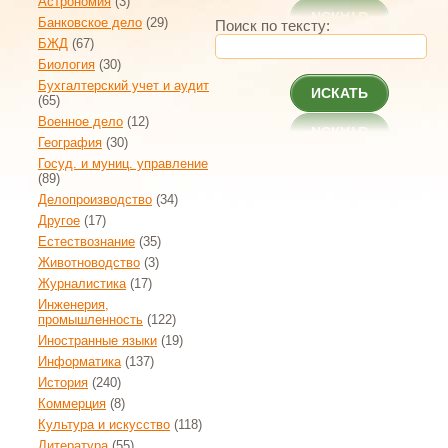
Астрономия
(3)
Банковское дело
(29)
Поиск по тексту:
БЖД
(67)
Биология
(30)
Бухгалтерский учет и аудит
ИСКАТЬ
(65)
Военное дело
(12)
География
(30)
Госуд. и муниц. управление
(89)
Делопроизводство
(34)
Другое
(17)
Естествознание
(35)
Животноводство
(3)
Журналистика
(17)
Инженерия,
промышленность
(122)
Иностранные языки
(19)
Информатика
(137)
История
(240)
Коммерция
(8)
Культура и искусство
(118)
Литература
(55)