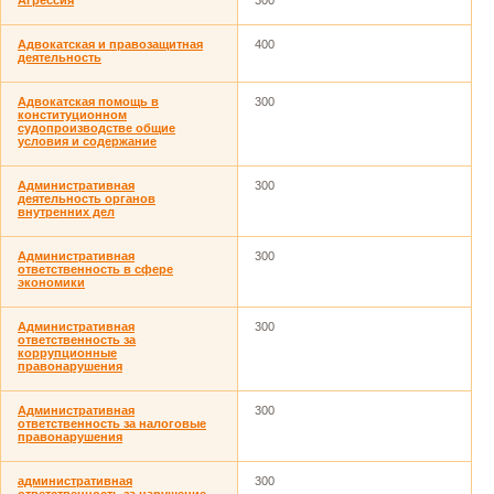
Агрессия
300
Адвокатская и правозащитная
400
деятельность
Адвокатская помощь в
300
конституционном
судопроизводстве общие
условия и содержание
Административная
300
деятельность органов
внутренних дел
Административная
300
ответственность в сфере
экономики
Административная
300
ответственность за
коррупционные
правонарушения
Административная
300
ответственность за налоговые
правонарушения
административная
300