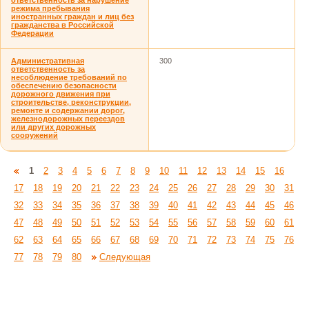
ответственность за нарушение
режима пребывания
иностранных граждан и лиц без
гражданства в Российской
Федерации
Административная
300
ответственность за
несоблюдение требований по
обеспечению безопасности
дорожного движения при
строительстве, реконструкции,
ремонте и содержании дорог,
железнодорожных переездов
или других дорожных
сооружений
1
2
3
4
5
6
7
8
9
10
11
12
13
14
15
16
17
18
19
20
21
22
23
24
25
26
27
28
29
30
31
32
33
34
35
36
37
38
39
40
41
42
43
44
45
46
47
48
49
50
51
52
53
54
55
56
57
58
59
60
61
62
63
64
65
66
67
68
69
70
71
72
73
74
75
76
77
78
79
80
Следующая