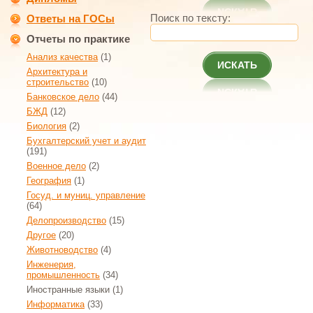
Поиск по тексту:
Ответы на ГОСы
Отчеты по практике
Анализ качества
(1)
ИСКАТЬ
Архитектура и
строительство
(10)
Банковское дело
(44)
БЖД
(12)
Биология
(2)
Бухгалтерский учет и аудит
(191)
Военное дело
(2)
География
(1)
Госуд. и муниц. управление
(64)
Делопроизводство
(15)
Другое
(20)
Животноводство
(4)
Инженерия,
промышленность
(34)
Иностранные языки
(1)
Информатика
(33)