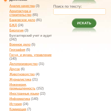
Анализ качества
(3)
Поиск по тексту:
Архитектура и
строительство
(65)
Банковское дело
(81)
ИСКАТЬ
БЖД
(24)
Биология
(3)
Бухгалтерский учет и аудит
(242)
Военное дело
(5)
География
(5)
Госуд. и муниц. управление
(140)
Делопроизводство
(31)
Другое
(6)
Животноводство
(4)
Журналистика
(21)
Инженерия,
промышленность
(152)
Иностранные языки
(22)
Информатика
(140)
История
(24)
Коммерция
(7)