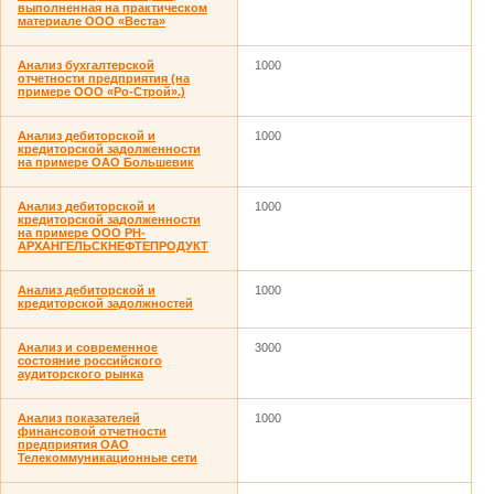
выполненная на практическом
материале ООО «Веста»
Анализ бухгалтерской
1000
отчетности предприятия (на
примере ООО «Ро-Строй».)
Анализ дебиторской и
1000
кредиторской задолженности
на примере ОАО Большевик
Анализ дебиторской и
1000
кредиторской задолженности
на примере ООО РН-
АРХАНГЕЛЬСКНЕФТЕПРОДУКТ
Анализ дебиторской и
1000
кредиторской задолжностей
Анализ и современное
3000
состояние российского
аудиторского рынка
Анализ показателей
1000
финансовой отчетности
предприятия ОАО
Телекоммуникационные сети