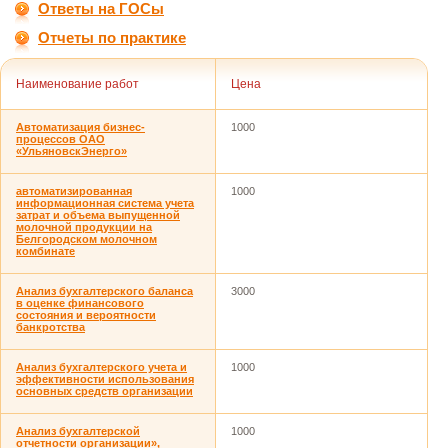
Ответы на ГОСы
Отчеты по практике
Наименование работ
Цена
Автоматизация бизнес-
1000
процессов ОАО
«УльяновскЭнерго»
автоматизированная
1000
информационная система учета
затрат и объема выпущенной
молочной продукции на
Белгородском молочном
комбинате
Анализ бухгалтерского баланса
3000
в оценке финансового
состояния и вероятности
банкротства
Анализ бухгалтерского учета и
1000
эффективности использования
основных средств организации
Анализ бухгалтерской
1000
отчетности организации»,