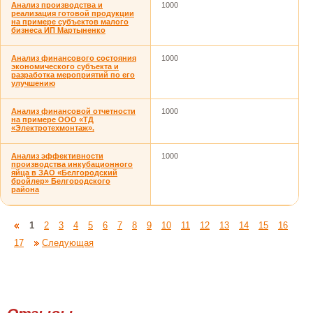
Анализ производства и
1000
реализация готовой продукции
на примере субъектов малого
бизнеса ИП Мартыненко
Анализ финансового состояния
1000
экономического субъекта и
разработка мероприятий по его
улучшению
Анализ финансовой отчетности
1000
на примере ООО «ТД
«Электротехмонтаж».
Анализ эффективности
1000
производства инкубационного
яйца в ЗАО «Белгородский
бройлер» Белгородского
района
1
2
3
4
5
6
7
8
9
10
11
12
13
14
15
16
17
Следующая