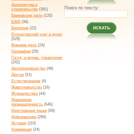
Архитектура и
Поиск по тексту:
строительство
(391)
Банковское дело
(120)
БЖД
(34)
ИСКАТЬ
Биология
(22)
Бухгалтерский учет и аудит
(529)
Военное дело
(24)
География
(20)
Госуд. и муниц. управление
(242)
Делопроизводство
(49)
Другое
(51)
Естествознание
(4)
Животноводство
(16)
Журналистика
(44)
Инженерия,
промышленность
(546)
Иностранные языки
(59)
Информатика
(284)
История
(110)
Коммерция
(24)