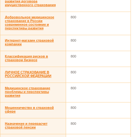
развития договора
имущественного страхования
Добровольное медицинское
800
страхование в России
современное состояние и
перспективы развития
Интернет-магазин страховой
800
компании
Классификация рисков в
800
страховом бизнесе
ЛИЧНОЕ СТРАХОВАНИЕ В
800
РОССИЙСКОЙ ФЕДЕРАЦИИ
Медицинское страхование
800
проблемы и перспективы
развития
Мошенничество в страховой
800
сфере
Назначение и перерасчет
800
страховой пенсии