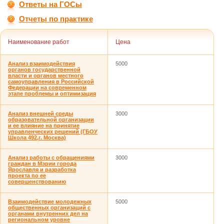
Ответы на ГОСы
Отчеты по практике
Наименование работ
Цена
Анализ взаимодействия
5000
органов государственной
власти и органов местного
самоуправления в Российской
Федерации на современном
этапе проблемы и оптимизация
Анализ внешней среды
3000
образовательной организации
и ее влияние на принятие
управленческих решений (ГБОУ
Школа 492,г. Москва)
Анализ работы с обращениями
3000
граждан в Мэрии города
Ярославля и разработка
проекта по ее
совершенствованию
Взаимодействие молодежных
5000
общественных организаций с
органами внутренних дел на
региональном уровне