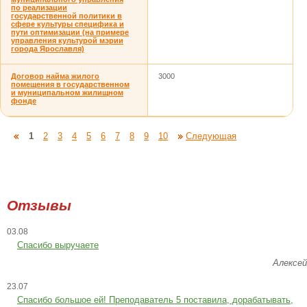
по реализации
государственной политики в
сфере культуры специфика и
пути оптимизации (на примере
управления культурой мэрии
города Ярославля)
Договор найма жилого
3000
помещения в государственном
и муниципальном жилищном
фонде
1
2
3
4
5
6
7
8
9
10
Следующая
Отзывы
03.08
Спасибо выручаете
Алексей
23.07
Cпасибо большое ей! Преподаватель 5 поставила, дорабатывать,