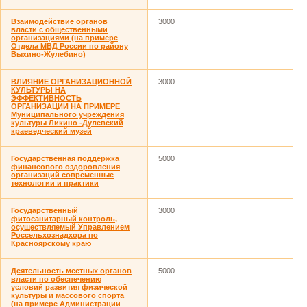
Взаимодействие органов
3000
власти с общественными
организациями (на примере
Отдела МВД России по району
Выхино-Жулебино)
ВЛИЯНИЕ ОРГАНИЗАЦИОННОЙ
3000
КУЛЬТУРЫ НА
ЭФФЕКТИВНОСТЬ
ОРГАНИЗАЦИИ НА ПРИМЕРЕ
Муниципального учреждения
культуры Ликино -Дулевский
краеведческий музей
Государственная поддержка
5000
финансового оздоровления
организаций современные
технологии и практики
Государственный
3000
фитосанитарный контроль,
осуществляемый Управлением
Россельхознадхора по
Красноярскому краю
Деятельность местных органов
5000
власти по обеспечению
условий развития физической
культуры и массового спорта
(на примере Администрации