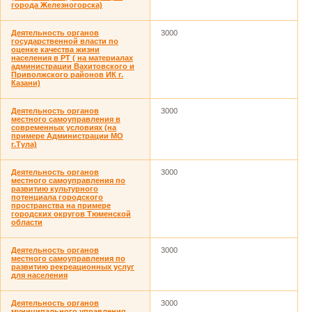
города Железногорска)
Деятельность органов
3000
государственной власти по
оценке качества жизни
населения в РТ ( на материалах
администрации Вахитовского и
Приволжского районов ИК г.
Казани)
Деятельность органов
3000
местного самоуправления в
современных условиях (на
примере Администрации МО
г.Тула)
Деятельность органов
3000
местного самоуправления по
развитию культурного
потенциала городского
пространства на примере
городских округов Тюменской
области
Деятельность органов
3000
местного самоуправления по
развитию рекреационных услуг
для населения
Деятельность органов
3000
муниципального управления