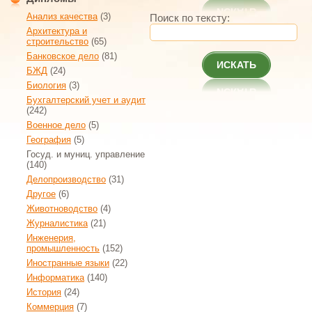
Анализ качества
(3)
Поиск по тексту:
Архитектура и
строительство
(65)
Банковское дело
(81)
ИСКАТЬ
БЖД
(24)
Биология
(3)
Бухгалтерский учет и аудит
(242)
Военное дело
(5)
География
(5)
Госуд. и муниц. управление
(140)
Делопроизводство
(31)
Другое
(6)
Животноводство
(4)
Журналистика
(21)
Инженерия,
промышленность
(152)
Иностранные языки
(22)
Информатика
(140)
История
(24)
Коммерция
(7)