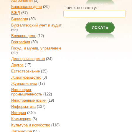
Астрономия
(3)
Банковское дело
(29)
Поиск по тексту:
БЖД
(67)
Биология
(30)
Бухгалтерский учет и аудит
ИСКАТЬ
(65)
Военное дело
(12)
География
(30)
Госуд. и муниц. управление
(89)
Делопроизводство
(34)
Другое
(17)
Естествознание
(35)
Животноводство
(3)
Журналистика
(17)
Инженерия,
промышленность
(122)
Иностранные языки
(19)
Информатика
(137)
История
(240)
Коммерция
(8)
Культура и искусство
(118)
Литература
(55)