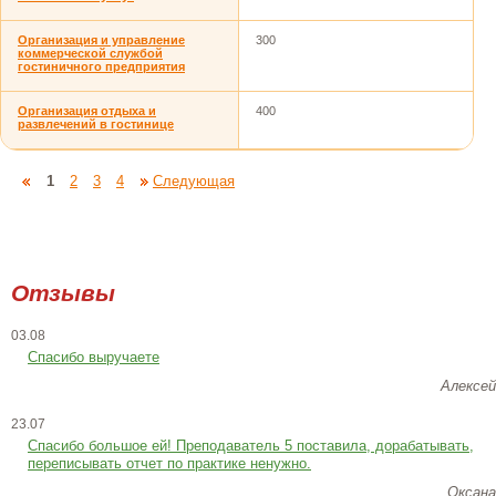
Организация и управление
300
коммерческой службой
гостиничного предприятия
Организация отдыха и
400
развлечений в гостинице
1
2
3
4
Следующая
Отзывы
03.08
Спасибо выручаете
Алексей
23.07
Cпасибо большое ей! Преподаватель 5 поставила, дорабатывать,
переписывать отчет по практике ненужно.
Оксана