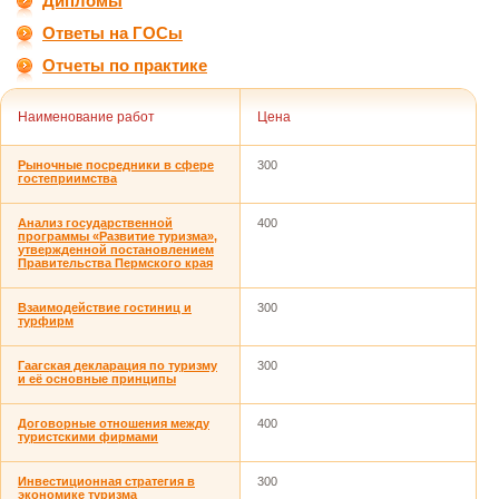
Дипломы
Ответы на ГОСы
Отчеты по практике
Наименование работ
Цена
Pыночные посредники в сфере
300
гостеприимства
Анализ государственной
400
программы «Развитие туризма»,
утвержденной постановлением
Правительства Пермского края
Взаимодействие гостиниц и
300
турфирм
Гаагская декларация по туризму
300
и её основные принципы
Договорные отношения между
400
туристскими фирмами
Инвестиционная стратегия в
300
экономике туризма