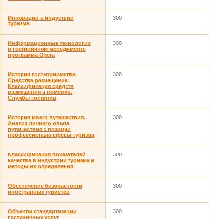
Инновации в индустрии
300
туризма
Информационные технологии
300
в гостиничном менеджменте
программа Opera
История гостеприимства.
300
Средства размещения.
Классификация средств
размещения и номеров.
Службы гостиниц
История моего путешествия.
300
Анализ личного опыта
путешествия с позиции
профессионала сферы туризма
Классификация показателей
300
качества в индустрии туризма и
методы их определения
Обеспечение безопасности
300
иностранных туристов
Объекты стандартизации
300
гостиничных услуг