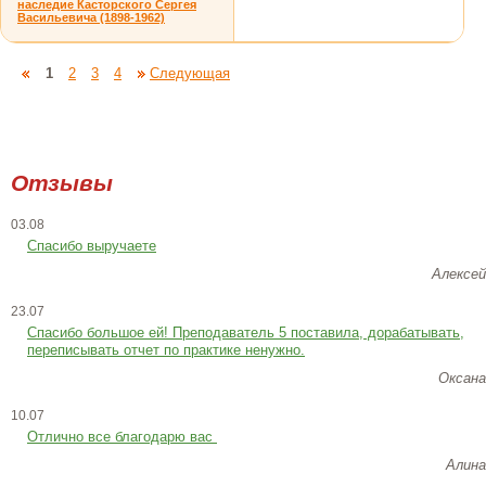
наследие Касторского Сергея
Васильевича (1898-1962)
1
2
3
4
Следующая
Отзывы
03.08
Спасибо выручаете
Алексей
23.07
Cпасибо большое ей! Преподаватель 5 поставила, дорабатывать,
переписывать отчет по практике ненужно.
Оксана
10.07
Отлично все благодарю вас
Алина