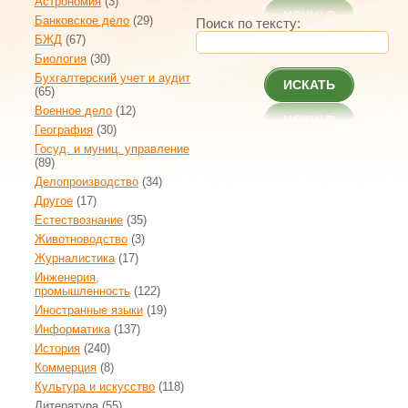
Астрономия
(3)
Банковское дело
(29)
Поиск по тексту:
БЖД
(67)
Биология
(30)
Бухгалтерский учет и аудит
ИСКАТЬ
(65)
Военное дело
(12)
География
(30)
Госуд. и муниц. управление
(89)
Делопроизводство
(34)
Другое
(17)
Естествознание
(35)
Животноводство
(3)
Журналистика
(17)
Инженерия,
промышленность
(122)
Иностранные языки
(19)
Информатика
(137)
История
(240)
Коммерция
(8)
Культура и искусство
(118)
Литература
(55)