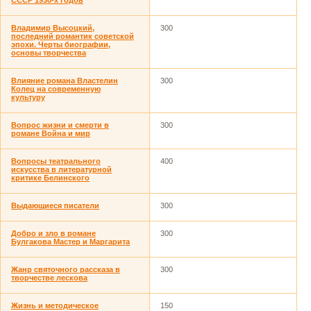
СССР 1930-х годов
Владимир Высоцкий,
300
последний романтик советской
эпохи. Черты биографии,
основы творчества
Влияние романа Властелин
300
Колец на современную
культуру
Вопрос жизни и смерти в
300
романе Война и мир
Вопросы театрального
400
искусства в литературной
критике Белинского
Выдaющиecя пиcaтeли
300
Добро и зло в романе
300
Булгакова Мастер и Маргарита
Жанр святочного рассказа в
300
творчестве лескова
Жизнь и методическое
150