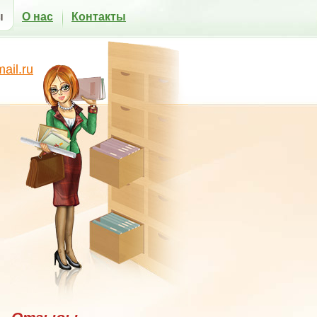
ы
О нас
Контакты
il.ru