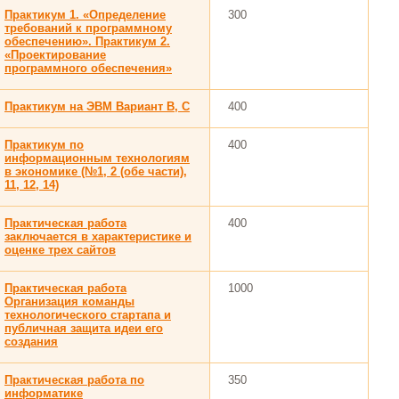
Практикум 1. «Определение
300
требований к программному
обеспечению». Практикум 2.
«Проектирование
программного обеспечения»
Практикум на ЭВМ Вариант В, С
400
Практикум по
400
информационным технологиям
в экономике (№1, 2 (обе части),
11, 12, 14)
Практическая работа
400
заключается в характеристике и
оценке трех сайтов
Практическая работа
1000
Организация команды
технологического стартапа и
публичная защита идеи его
создания
Практическая работа по
350
информатике