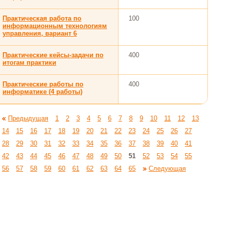
Практическая работа по
100
информационным технологиям
управления, вариант 6
Практические кейсы-задачи по
400
итогам практики
Практические работы по
400
информатике (4 работы)
Предыдущая
1
2
3
4
5
6
7
8
9
10
11
12
13
14
15
16
17
18
19
20
21
22
23
24
25
26
27
28
29
30
31
32
33
34
35
36
37
38
39
40
41
42
43
44
45
46
47
48
49
50
51
52
53
54
55
56
57
58
59
60
61
62
63
64
65
Следующая