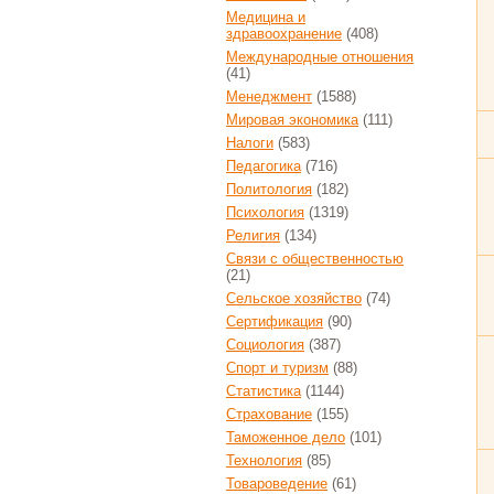
Медицина и
здравоохранение
(408)
Международные отношения
(41)
Менеджмент
(1588)
Мировая экономика
(111)
Налоги
(583)
Педагогика
(716)
Политология
(182)
Психология
(1319)
Религия
(134)
Связи с общественностью
(21)
Сельское хозяйство
(74)
Сертификация
(90)
Социология
(387)
Спорт и туризм
(88)
Статистика
(1144)
Страхование
(155)
Таможенное дело
(101)
Технология
(85)
Товароведение
(61)