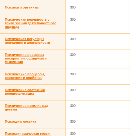
Психика и организм
300
Психическая реальность с
300
точки зрения деятельностного
подхода
Психическая регуляция
300
поведения и деятельности
Психические процессы
300
восприятия, ощущения и
мышления
Психические процессы,
300
состояния и свойства
Психические состояния
300
военнослужащих
Психическое насилие над
300
детьми
Психодиагностика
300
Психодинамическая теория
300