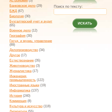
Астрономия
(3)
Банковское дело
(29)
Поиск по тексту:
БЖД
(67)
Биология
(30)
Бухгалтерский учет и аудит
ИСКАТЬ
(65)
Военное дело
(12)
География
(30)
Госуд. и муниц. управление
(89)
Делопроизводство
(34)
Другое
(17)
Естествознание
(35)
Животноводство
(3)
Журналистика
(17)
Инженерия,
промышленность
(122)
Иностранные языки
(19)
Информатика
(137)
История
(240)
Коммерция
(8)
Культура и искусство
(118)
Литература
(55)