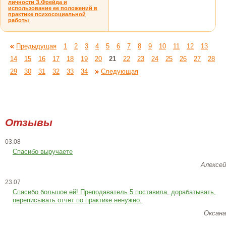
личности З.Фрейда и
использование ее положений в
практике психосоциальной
работы
Предыдущая
1
2
3
4
5
6
7
8
9
10
11
12
13
14
15
16
17
18
19
20
21
22
23
24
25
26
27
28
29
30
31
32
33
34
Следующая
Отзывы
03.08
Спасибо выручаете
Алексей
23.07
Cпасибо большое ей! Преподаватель 5 поставила, дорабатывать,
переписывать отчет по практике ненужно.
Оксана