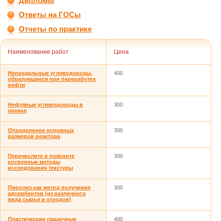
Дипломы
Ответы на ГОСы
Отчеты по практике
Наименование работ
Цена
Непредельные углеводороды,
400
образующиеся при переработке
нефти
Нефтяные углеводороды в
300
океане
Определение основных
300
размеров реактора
Перечислите и поясните
300
косвенные методы
исследования текстуры
Пиролиз как метод получения
300
адсорбентов (из различного
вида сырья и отходов)
Пластические смазочные
400