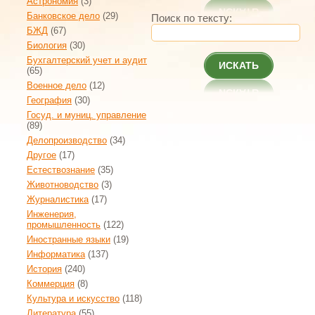
Астрономия
(3)
Банковское дело
(29)
Поиск по тексту:
БЖД
(67)
Биология
(30)
Бухгалтерский учет и аудит
ИСКАТЬ
(65)
Военное дело
(12)
География
(30)
Госуд. и муниц. управление
(89)
Делопроизводство
(34)
Другое
(17)
Естествознание
(35)
Животноводство
(3)
Журналистика
(17)
Инженерия,
промышленность
(122)
Иностранные языки
(19)
Информатика
(137)
История
(240)
Коммерция
(8)
Культура и искусство
(118)
Литература
(55)