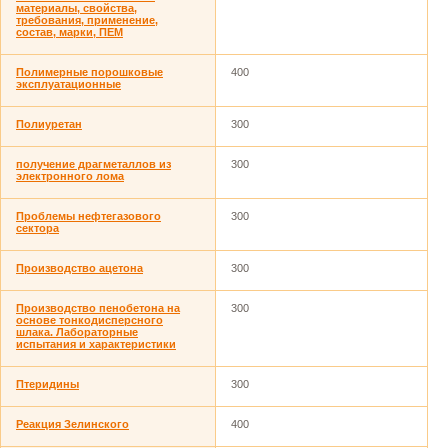
материалы, свойства,
требования, применение,
состав, марки, ПЕМ
Полимерные порошковые
400
эксплуатационные
Полиуретан
300
получение драгметаллов из
300
электронного лома
Проблемы нефтегазового
300
сектора
Производство ацетона
300
Производство пенобетона на
300
основе тонкодисперсного
шлака. Лабораторные
испытания и характеристики
Птеридины
300
Реакция Зелинского
400