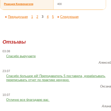
Реакция Кневенагеля
400
Предыдущая
1
2
3
4
5
Следующая
Отзывы
03.08
Спасибо выручаете
Алексей
23.07
Cпасибо большое ей! Преподаватель 5 поставила, дорабатывать,
переписывать отчет по практике ненужно.
Оксана
10.07
Отлично все благодарю вас
Алина