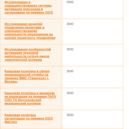
Исследование и
3000
совершенствование системы
мотивации персонала в
организации на примере ООО
Исследование моделей
3000
управления проектами и
совершенствование
деятельности предприятия на
основе проектного управления
Исследование особенностей
3000
мотивации трудовой
деятельности сотруд-ников
транспортной полиции
Кадровая политика в сфере
3000
муниципальной службы на
примере ВМО «Тверское» г.
Москвы
Кадровая политика и механизм
3000
ее реализации на примере ГАОУ
СПО ТО Ялуторовский
медицинский колледж
Кадровая политика
3000
организации на примере ООО
Фастнет