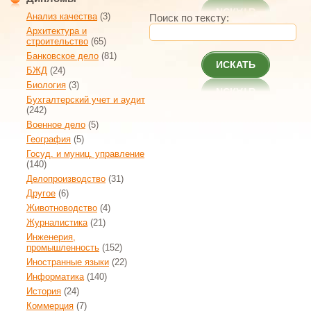
Анализ качества
(3)
Поиск по тексту:
Архитектура и
строительство
(65)
Банковское дело
(81)
ИСКАТЬ
БЖД
(24)
Биология
(3)
Бухгалтерский учет и аудит
(242)
Военное дело
(5)
География
(5)
Госуд. и муниц. управление
(140)
Делопроизводство
(31)
Другое
(6)
Животноводство
(4)
Журналистика
(21)
Инженерия,
промышленность
(152)
Иностранные языки
(22)
Информатика
(140)
История
(24)
Коммерция
(7)