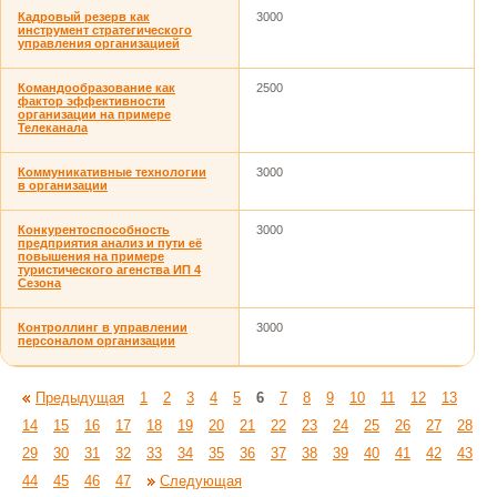
Кадровый резерв как
3000
инструмент стратегического
управления организацией
Командообразование как
2500
фактор эффективности
организации на примере
Телеканала
Коммуникативные технологии
3000
в организации
Конкурентоспособность
3000
предприятия анализ и пути её
повышения на примере
туристического агенства ИП 4
Сезона
Контроллинг в управлении
3000
персоналом организации
Предыдущая
1
2
3
4
5
6
7
8
9
10
11
12
13
14
15
16
17
18
19
20
21
22
23
24
25
26
27
28
29
30
31
32
33
34
35
36
37
38
39
40
41
42
43
44
45
46
47
Следующая