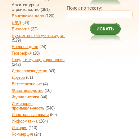
Архитектура и
Поиск по тексту:
строительство
(391)
Банковское дело
(120)
БЖД
(34)
ИСКАТЬ
Биология
(22)
Бухгалтерский учет и аудит
(529)
Военное дело
(24)
География
(20)
Госуд. и муниц. управление
(242)
Делопроизводство
(49)
Другое
(51)
Естествознание
(4)
Животноводство
(16)
Журналистика
(44)
Инженерия,
промышленность
(546)
Иностранные языки
(59)
Информатика
(284)
История
(110)
Коммерция
(24)