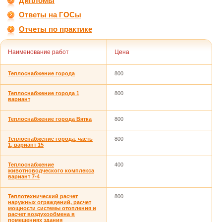
Дипломы
Ответы на ГОСы
Отчеты по практике
Наименование работ
Цена
Теплоснабжение города
800
Теплоснабжение города 1
800
вариант
Теплоснабжение города Вятка
800
Теплоснабжение города, часть
800
1, вариант 15
Теплоснабжение
400
животноводческого комплекса
вариант 7-4
Теплотехнический расчет
800
наружных ограждений, расчет
мощности системы отопления и
расчет воздухообмена в
помещениях здания