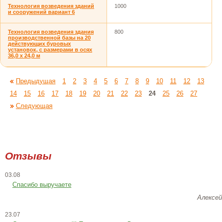
Технология возведения зданий
1000
и сооружений вариант 6
Технология возведения здания
800
производственной базы на 20
действующих буровых
установок, с размерами в осях
36,0 х 24,0 м
Предыдущая
1
2
3
4
5
6
7
8
9
10
11
12
13
14
15
16
17
18
19
20
21
22
23
24
25
26
27
Следующая
Отзывы
03.08
Спасибо выручаете
Алексей
23.07