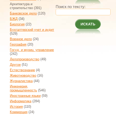
Архитектура и
Поиск по тексту:
строительство
(391)
Банковское дело
(120)
БЖД
(34)
ИСКАТЬ
Биология
(22)
Бухгалтерский учет и аудит
(529)
Военное дело
(24)
География
(20)
Госуд. и муниц. управление
(242)
Делопроизводство
(49)
Другое
(51)
Естествознание
(4)
Животноводство
(16)
Журналистика
(44)
Инженерия,
промышленность
(546)
Иностранные языки
(59)
Информатика
(284)
История
(110)
Коммерция
(24)