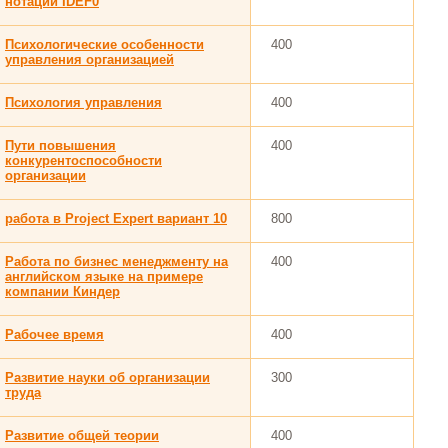
нотации IDEF0
Психологические особенности
400
управления организацией
Психология управления
400
Пути повышения
400
конкурентоспособности
организации
работа в Project Expert вариант 10
800
Работа по бизнес менеджменту на
400
английском языке на примере
компании Киндер
Рабочее время
400
Развитие науки об организации
300
труда
Развитие общей теории
400