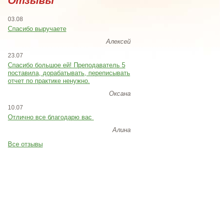
Отзывы
03.08
Спасибо выручаете
Алексей
23.07
Cпасибо большое ей! Преподаватель 5
поставила, дорабатывать, переписывать
отчет по практике ненужно.
Оксана
10.07
Отлично все благодарю вас
Алина
Все отзывы