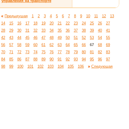
управления на транспорте
Предыдущая
1
2
3
4
5
6
7
8
9
10
11
12
13
14
15
16
17
18
19
20
21
22
23
24
25
26
27
28
29
30
31
32
33
34
35
36
37
38
39
40
41
42
43
44
45
46
47
48
49
50
51
52
53
54
55
56
57
58
59
60
61
62
63
64
65
66
67
68
69
70
71
72
73
74
75
76
77
78
79
80
81
82
83
84
85
86
87
88
89
90
91
92
93
94
95
96
97
98
99
100
101
102
103
104
105
106
Следующая