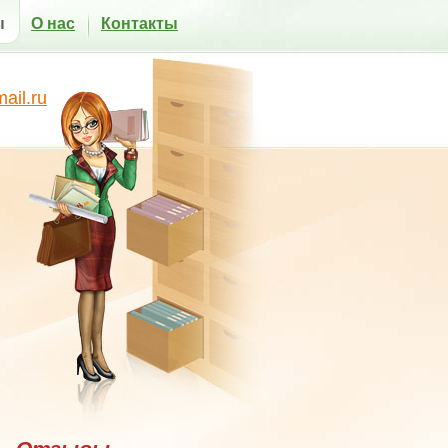
ы
О нас
Контакты
il.ru