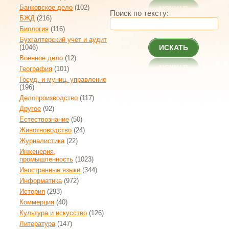
Банковское дело
(102)
Поиск по тексту:
БЖД
(216)
Биология
(116)
Бухгалтерский учет и аудит
(1046)
ИСКАТЬ
Военное дело
(12)
География
(101)
Госуд. и муниц. управление
(196)
Делопроизводство
(117)
Другое
(92)
Естествознание
(50)
Животноводство
(24)
Журналистика
(22)
Инженерия,
промышленность
(1023)
Иностранные языки
(344)
Информатика
(972)
История
(293)
Коммерция
(40)
Культура и искусство
(126)
Литература
(147)