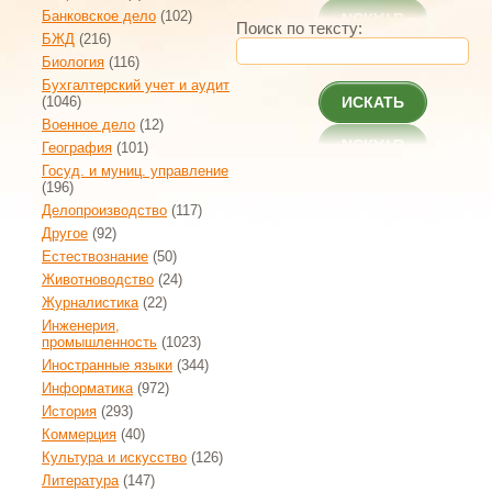
Банковское дело
(102)
Поиск по тексту:
БЖД
(216)
Биология
(116)
Бухгалтерский учет и аудит
(1046)
ИСКАТЬ
Военное дело
(12)
География
(101)
Госуд. и муниц. управление
(196)
Делопроизводство
(117)
Другое
(92)
Естествознание
(50)
Животноводство
(24)
Журналистика
(22)
Инженерия,
промышленность
(1023)
Иностранные языки
(344)
Информатика
(972)
История
(293)
Коммерция
(40)
Культура и искусство
(126)
Литература
(147)