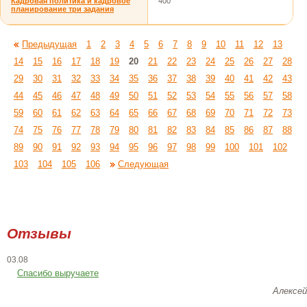
Кадровая политика и кадровое
400
планирование три задания
Предыдущая
1
2
3
4
5
6
7
8
9
10
11
12
13
14
15
16
17
18
19
20
21
22
23
24
25
26
27
28
29
30
31
32
33
34
35
36
37
38
39
40
41
42
43
44
45
46
47
48
49
50
51
52
53
54
55
56
57
58
59
60
61
62
63
64
65
66
67
68
69
70
71
72
73
74
75
76
77
78
79
80
81
82
83
84
85
86
87
88
89
90
91
92
93
94
95
96
97
98
99
100
101
102
103
104
105
106
Следующая
Отзывы
03.08
Спасибо выручаете
Алексей