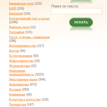
Банковское дело
(102)
Поиск по тексту:
БЖД
(216)
Биология
(116)
Бухгалтерский учет и аудит
(1046)
ИСКАТЬ
Военное дело
(12)
География
(101)
Госуд. и муниц. управление
(196)
Делопроизводство
(117)
Другое
(92)
Естествознание
(50)
Животноводство
(24)
Журналистика
(22)
Инженерия,
промышленность
(1023)
Иностранные языки
(344)
Информатика
(972)
История
(293)
Коммерция
(40)
Культура и искусство
(126)
Литература
(147)