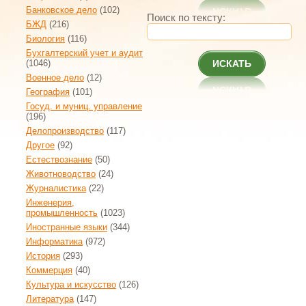
Банковское дело
(102)
Поиск по тексту:
БЖД
(216)
Биология
(116)
Бухгалтерский учет и аудит
(1046)
ИСКАТЬ
Военное дело
(12)
География
(101)
Госуд. и муниц. управление
(196)
Делопроизводство
(117)
Другое
(92)
Естествознание
(50)
Животноводство
(24)
Журналистика
(22)
Инженерия,
промышленность
(1023)
Иностранные языки
(344)
Информатика
(972)
История
(293)
Коммерция
(40)
Культура и искусство
(126)
Литература
(147)