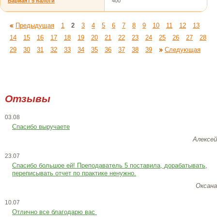
Вариант 5 налоги
400
Предыдущая
1
2
3
4
5
6
7
8
9
10
11
12
13
14
15
16
17
18
19
20
21
22
23
24
25
26
27
28
29
30
31
32
33
34
35
36
37
38
39
Следующая
Отзывы
03.08
Спасибо выручаете
Алексей
23.07
Cпасибо большое ей! Преподаватель 5 поставила, дорабатывать,
переписывать отчет по практике ненужно.
Оксана
10.07
Отлично все благодарю вас