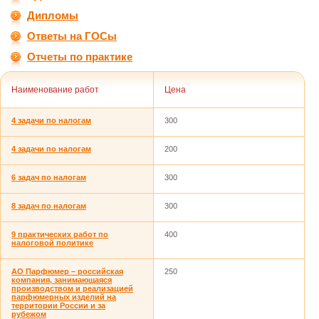
Дипломы
Ответы на ГОСы
Отчеты по практике
Наименование работ
Цена
4 задачи по налогам
300
4 задачи по налогам
200
6 задач по налогам
300
8 задач по налогам
300
9 практических работ по
400
налоговой политике
AO Парфюмер – российская
250
компания, занимающаяся
производством и реализацией
парфюмерных изделий на
территории России и за
рубежом