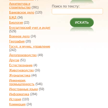
Архитектура и
Поиск по тексту:
строительство
(391)
Банковское дело
(120)
БЖД
(34)
ИСКАТЬ
Биология
(22)
Бухгалтерский учет и аудит
(529)
Военное дело
(24)
География
(20)
Госуд. и муниц. управление
(242)
Делопроизводство
(49)
Другое
(51)
Естествознание
(4)
Животноводство
(16)
Журналистика
(44)
Инженерия,
промышленность
(546)
Иностранные языки
(59)
Информатика
(284)
История
(110)
Коммерция
(24)