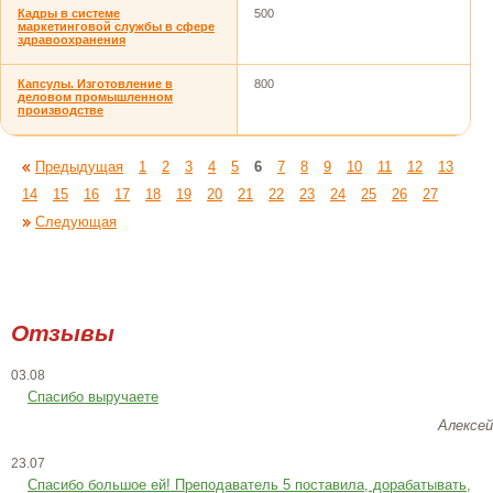
Кадры в системе
500
маркетинговой службы в сфере
здравоохранения
Капсулы. Изготовление в
800
деловом промышленном
производстве
Предыдущая
1
2
3
4
5
6
7
8
9
10
11
12
13
14
15
16
17
18
19
20
21
22
23
24
25
26
27
Следующая
Отзывы
03.08
Спасибо выручаете
Алексей
23.07
Cпасибо большое ей! Преподаватель 5 поставила, дорабатывать,