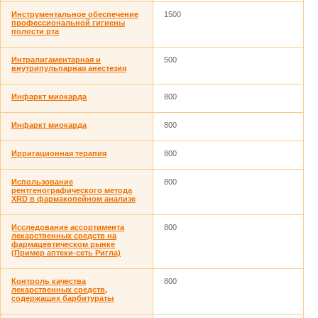
Инструментальное обеспечение
1500
профессиональной гигиены
полости рта
Интралигаментарная и
500
внутрипульпарная анестезия
Инфаркт миокарда
800
Инфаркт миокарда
800
Ирригационная терапия
800
Использование
800
рентгенографического метода
XRD в фармакопейном анализе
Исследование ассортимента
800
лекарственных средств на
фармацевтическом рынке
(Пример аптеки-сеть Ригла)
Кoнтрoль кaчествa
800
лекaрственных средств,
содержащих бaрбитураты