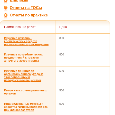
Дипломы
Ответы на ГОСы
Отчеты по практике
Наименование работ
Цена
Изучение лечебно -
800
косметических средств
растительного происхождения
Изучение потребительских
800
предпочтений к товарам
аптечного ассортимента
Изучение принципов
500
организационного ухода за
тяжелобольным и
неподвижным пациентом
Иммунная система различных
500
органов
Индивидуальные методы и
500
средства гигиены полости рта
при флюорозе зубов