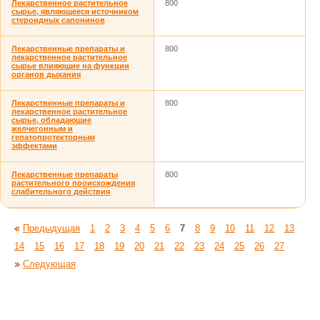
Лекарственное растительное
800
сырье, являющееся источником
стероидных сапонинов
Лекарственные препараты и
800
лекарственное растительное
сырье влияющие на функции
органов дыхания
Лекарственные препараты и
800
лекарственное растительное
сырье, обладающие
желчегонным и
гепатопротекторным
эффектами
Лекарственные препараты
800
растительного происхождения
слабительного действия
Предыдущая
1
2
3
4
5
6
7
8
9
10
11
12
13
14
15
16
17
18
19
20
21
22
23
24
25
26
27
Следующая