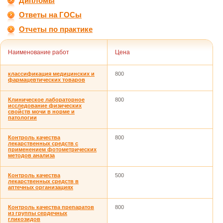
Дипломы
Ответы на ГОСы
Отчеты по практике
Наименование работ
Цена
классификация медицинских и
800
фармацевтических товаров
Клиническое лабораторное
800
исследование физических
свойств мочи в норме и
патологии
Контроль качества
800
лекарственных средств с
применением фотометрических
методов анализа
Контроль качества
500
лекарственных средств в
аптечных организациях
Контроль качества препаратов
800
из группы сердечных
гликозидов