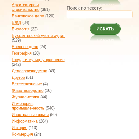
Архитектура и
Поиск по тексту:
строительство
(391)
Банковское дело
(120)
БЖД
(34)
ИСКАТЬ
Биология
(22)
Бухгалтерский учет и аудит
(529)
Военное дело
(24)
География
(20)
Госуд. и муниц. управление
(242)
Делопроизводство
(49)
Другое
(51)
Естествознание
(4)
Животноводство
(16)
Журналистика
(44)
Инженерия,
промышленность
(546)
Иностранные языки
(59)
Информатика
(284)
История
(110)
Коммерция
(24)