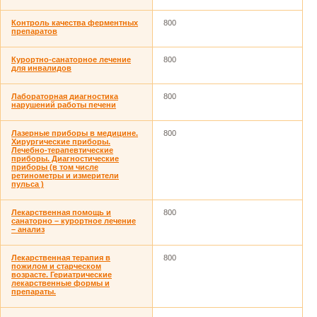
Контроль качества ферментных
800
препаратов
Курортно-санаторное лечение
800
для инвалидов
Лабораторная диагностика
800
нарушений работы печени
Лазерные приборы в медицине.
800
Хирургические приборы.
Лечебно-терапевтические
приборы. Диагностические
приборы (в том числе
ретинометры и измерители
пульса )
Лекарственная помощь и
800
санаторно – курортное лечение
– анализ
Лекарственная терапия в
800
пожилом и старческом
возрасте. Гериатрические
лекарственные формы и
препараты.