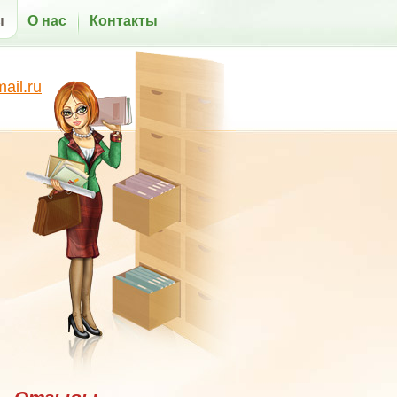
ы
О нас
Контакты
il.ru