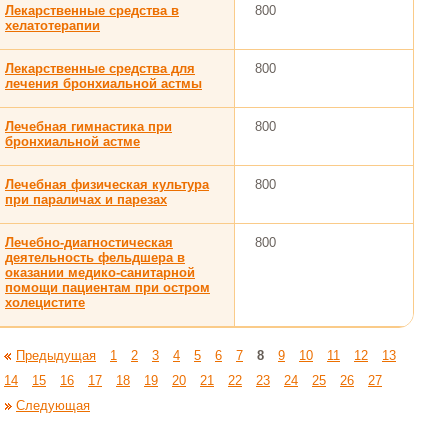
Лекарственные средства в
800
хелатотерапии
Лекарственные средства для
800
лечения бронхиальной астмы
Лечебная гимнастика при
800
бронхиальной астме
Лечебная физическая культура
800
при параличах и парезах
Лечебно-диагностическая
800
деятельность фельдшера в
оказании медико-санитарной
помощи пациентам при остром
холецистите
Предыдущая
1
2
3
4
5
6
7
8
9
10
11
12
13
14
15
16
17
18
19
20
21
22
23
24
25
26
27
Следующая