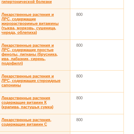
гипертонической болезни
Лекарственные растения и
800
ЛРС, содержащие
жирорастворимые витамины
(тыква, морковь, сушеница,
череда, облепиха)
Лекарственные растения и
800
ЛРС, содержащие простые
фенолы, лигнаны (брусника,
ива, лабазник, сирень,
подофилл)
Лекарственные растения и
800
ЛРС, содержащие стероидные
сапонины
Лекарственные растения
800
содержащие витамин К
(крапива, пастушья сумка)
Лекарственные растения,
800
содержащие витамин С