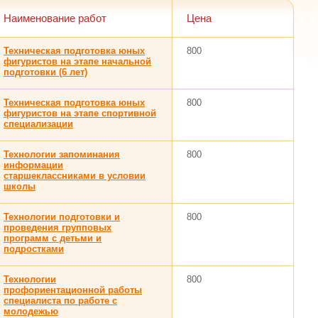
Наименование работ
Цена
Техническая подготовка юных
800
фигуристов на этапе начальной
подготовки (6 лет)
Техническая подготовка юных
800
фигуристов на этапе спортивной
специализации
Технологии запоминания
800
информации
старшеклассниками в условии
школы
Технологии подготовки и
800
проведения групповых
программ с детьми и
подростками
Технологии
800
профориентационной работы
специалиста по работе с
молодежью