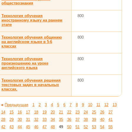
обществознания
Технология обучения
800
иностранному языку на раннем
этапе
Технология обучения общению
800
на английском языке в 5-6
классах
Технология обучения
800
произношению на уроке
английского языка
Технология обучения решения
800
текстовых задач в начальных
классах.
Предыдущая
1
2
3
4
5
6
7
8
9
10
11
12
13
14
15
16
17
18
19
20
21
22
23
24
25
26
27
28
29
30
31
32
33
34
35
36
37
38
39
40
41
42
43
44
45
46
47
48
49
50
51
52
53
54
55