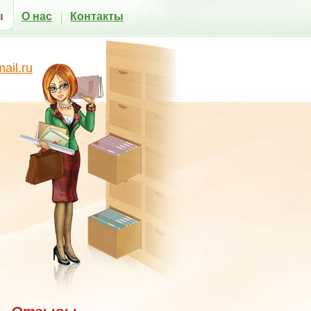
ы
О нас
Контакты
il.ru