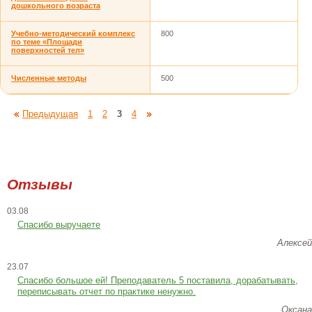
дошкольного возраста
Учебно-методический комплекс
800
по теме «Площади
поверхностей тел»
Численные методы
500
Предыдущая
1
2
3
4
Отзывы
03.08
Спасибо выручаете
Алексей
23.07
Cпасибо большое ей! Преподаватель 5 поставила, дорабатывать,
переписывать отчет по практике ненужно.
Оксана