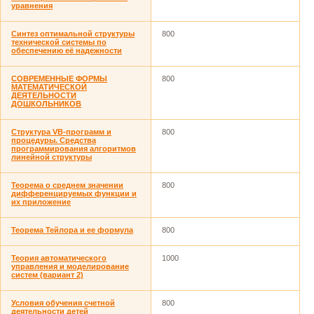
уравнения
Синтез оптимальной структуры
800
технической системы по
обеспечению её надежности
СОВРЕМЕННЫЕ ФОРМЫ
800
МАТЕМАТИЧЕСКОЙ
ДЕЯТЕЛЬНОСТИ
ДОШКОЛЬНИКОВ
Структура VB-программ и
800
процедуры. Средства
программирования алгоритмов
линейной структуры
Теорема о среднем значении
800
дифференцируемых функции и
их приложение
Теорема Тейлора и ее формула
800
Теория автоматического
1000
управления и моделирование
систем (вариант 2)
Условия обучения счетной
800
деятельности детей