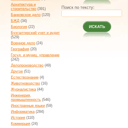
Архитектура и
Поиск по тексту:
строительство
(391)
Банковское дело
(120)
БЖД
(34)
ИСКАТЬ
Биология
(22)
Бухгалтерский учет и аудит
(529)
Военное дело
(24)
География
(20)
Госуд. и муниц. управление
(242)
Делопроизводство
(49)
Другое
(51)
Естествознание
(4)
Животноводство
(16)
Журналистика
(44)
Инженерия,
промышленность
(546)
Иностранные языки
(59)
Информатика
(284)
История
(110)
Коммерция
(24)