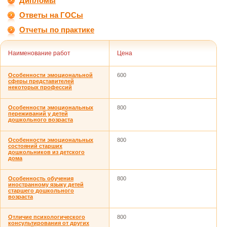
Дипломы
Ответы на ГОСы
Отчеты по практике
Наименование работ
Цена
Особенности эмоциональной
600
сферы представителей
некоторых профессий
Особенности эмоциональных
800
переживаний у детей
дошкольного возраста
Особенности эмоциональных
800
состояний старших
дошкольников из детского
дома
Особенность обучения
800
иностранному языку детей
старшего дошкольного
возраста
Отличие психологического
800
консультирования от других