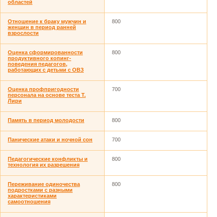
областей
Отношение к браку мужчин и
800
женщин в период ранней
взрослости
Оценка сформированности
800
продуктивного копинг-
поведения педагогов,
работающих с детьми с ОВЗ
Оценка профпригодности
700
персонала на основе теста Т.
Лири
Память в период молодости
800
Панические атаки и ночной сон
700
Педагогические конфликты и
800
технология их разрешения
Переживание одиночества
800
подростками с разными
характеристиками
самоотношения