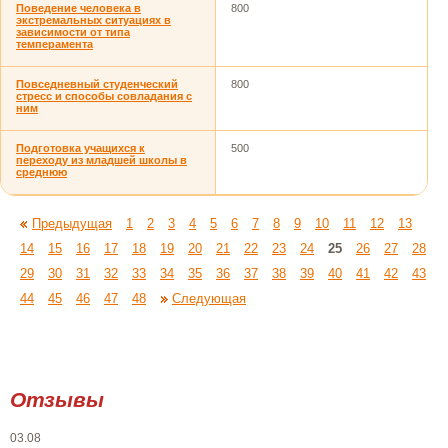
Поведение человека в
800
экстремальных ситуациях в
зависимости от типа
темперамента
Повседневный студенческий
800
стресс и способы совладания с
ним
Подготовка учащихся к
500
переходу из младшей школы в
среднюю
Предыдущая
1
2
3
4
5
6
7
8
9
10
11
12
13
14
15
16
17
18
19
20
21
22
23
24
25
26
27
28
29
30
31
32
33
34
35
36
37
38
39
40
41
42
43
44
45
46
47
48
Следующая
Отзывы
03.08