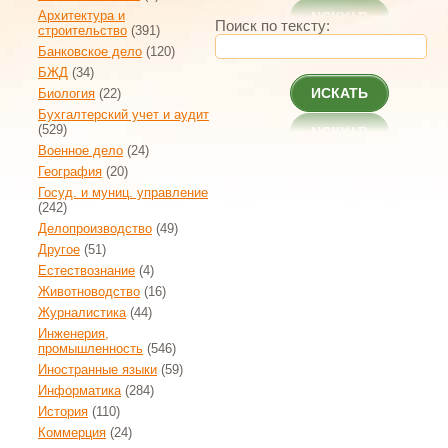
Архитектура и
Поиск по тексту:
строительство
(391)
Банковское дело
(120)
БЖД
(34)
ИСКАТЬ
Биология
(22)
Бухгалтерский учет и аудит
(529)
Военное дело
(24)
География
(20)
Госуд. и муниц. управление
(242)
Делопроизводство
(49)
Другое
(51)
Естествознание
(4)
Животноводство
(16)
Журналистика
(44)
Инженерия,
промышленность
(546)
Иностранные языки
(59)
Информатика
(284)
История
(110)
Коммерция
(24)