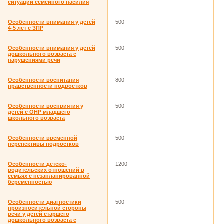
ситуации семейного насилия
Особенности внимания у детей
500
4-5 лет с ЗПР
Особенности внимания у детей
500
дошкольного возраста с
нарушениями речи
Особенности воспитания
800
нравственности подростков
Особенности восприятия у
500
детей с ОНР младшего
школьного возраста
Особенности временной
500
перспективы подростков
Особенности детско-
1200
родительских отношений в
семьях с незапланированной
беременностью
Особенности диагностики
500
произносительной стороны
речи у детей старшего
дошкольного возраста с