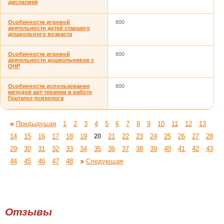
дислалией
Особенности игровой
800
деятельности детей старшего
дошкольного возраста
Особенности игровой
800
деятельности дошкольников с
ОНР
Особенности использования
800
методов арт-терапии в работе
Гештальт-психолога
Предыдущая
1
2
3
4
5
6
7
8
9
10
11
12
13
14
15
16
17
18
19
20
21
22
23
24
25
26
27
28
29
30
31
32
33
34
35
36
37
38
39
40
41
42
43
44
45
46
47
48
Следующая
Отзывы