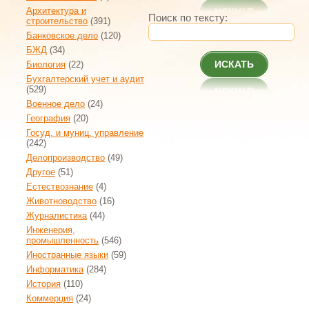
Архитектура и
Поиск по тексту:
строительство
(391)
Банковское дело
(120)
БЖД
(34)
ИСКАТЬ
Биология
(22)
Бухгалтерский учет и аудит
(529)
Военное дело
(24)
География
(20)
Госуд. и муниц. управление
(242)
Делопроизводство
(49)
Другое
(51)
Естествознание
(4)
Животноводство
(16)
Журналистика
(44)
Инженерия,
промышленность
(546)
Иностранные языки
(59)
Информатика
(284)
История
(110)
Коммерция
(24)