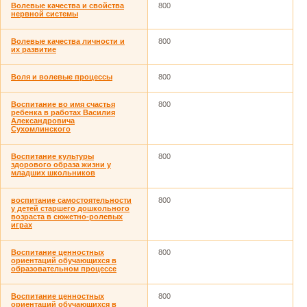
Волевые качества и свойства
800
нервной системы
Волевые качества личности и
800
их развитие
Воля и волевые процессы
800
Воспитание во имя счастья
800
ребенка в работах Василия
Александровича
Сухомлинского
Воспитание культуры
800
здорового образа жизни у
младших школьников
воспитание самостоятельности
800
у детей старшего дошкольного
возраста в сюжетно-ролевых
играх
Воспитание ценностных
800
ориентаций обучающихся в
образовательном процессе
Воспитание ценностных
800
ориентаций обучающихся в