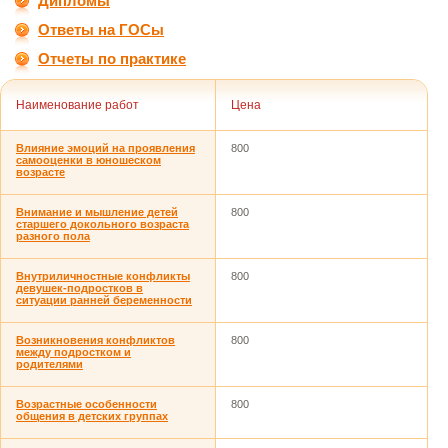
Дипломы
Ответы на ГОСы
Отчеты по практике
Наименование работ
Цена
Влияние эмоций на проявления
800
самооценки в юношеском
возрасте
Внимание и мышление детей
800
старшего докольного возраста
разного пола
Внутриличностные конфликты
800
девушек-подростков в
ситуации ранней беременности
Возникновения конфликтов
800
между подростком и
родителями
Возрастные особенности
800
общения в детских группах