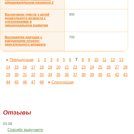
образовательном процессе 2
Воспитание чувств у детей
800
дошкольного возраста с
отклонениями в
эмоциональном развитии
Восприятие девушек с
700
нарушением опорно-
двигательного аппарата
Предыдущая
1
2
3
4
5
6
7
8
9
10
11
12
13
14
15
16
17
18
19
20
21
22
23
24
25
26
27
28
29
30
31
32
33
34
35
36
37
38
39
40
41
42
43
44
45
46
47
48
Следующая
Отзывы
03.08
Спасибо выручаете