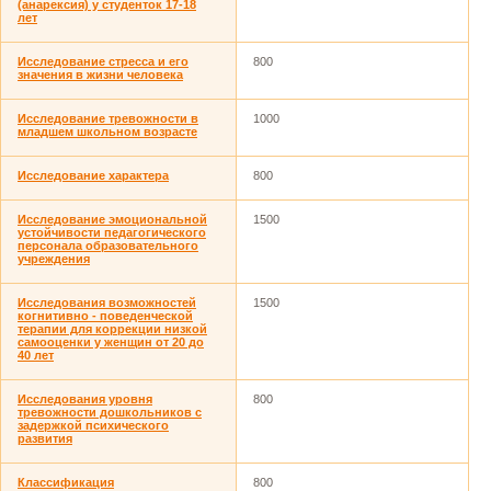
(анарексия) у студенток 17-18
лет
Исследование стресса и его
800
значения в жизни человека
Исследование тревожности в
1000
младшем школьном возрасте
Исследование характера
800
Исследование эмоциональной
1500
устойчивости педагогического
персонала образовательного
учреждения
Исследования возможностей
1500
когнитивно - поведенческой
терапии для коррекции низкой
самооценки у женщин от 20 до
40 лет
Исследования уровня
800
тревожности дошкольников с
задержкой психического
развития
Классификация
800