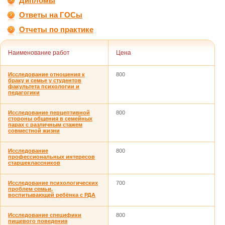
Дипломы
Ответы на ГОСы
Отчеты по практике
Наименование работ
Цена
Исследование отношения к
800
браку и семье у студентов
факультета психологии и
педагогики
Исследование перцептивной
800
стороны общения в семейных
парах с различным стажем
совместной жизни
Исследование
800
профессиональных интересов
старшеклассников
Исследование психологических
700
проблем семьи,
воспитывающей ребёнка с РДА
Исследование специфики
800
пищевого поведения