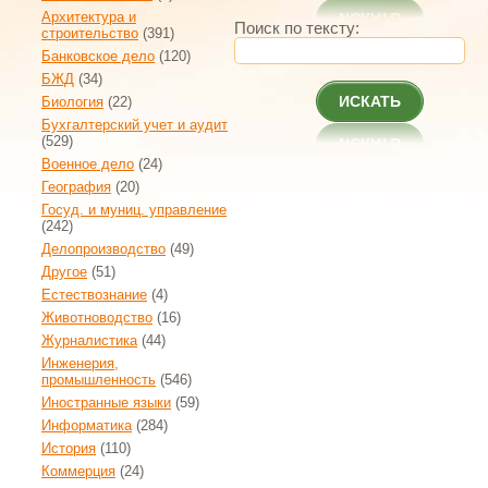
Архитектура и
Поиск по тексту:
строительство
(391)
Банковское дело
(120)
БЖД
(34)
ИСКАТЬ
Биология
(22)
Бухгалтерский учет и аудит
(529)
Военное дело
(24)
География
(20)
Госуд. и муниц. управление
(242)
Делопроизводство
(49)
Другое
(51)
Естествознание
(4)
Животноводство
(16)
Журналистика
(44)
Инженерия,
промышленность
(546)
Иностранные языки
(59)
Информатика
(284)
История
(110)
Коммерция
(24)