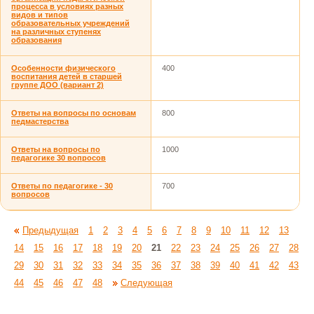
процесса в условиях разных
видов и типов
образовательных учреждений
на различных ступенях
образования
Особенности физического
400
воспитания детей в старшей
группе ДОО (вариант 2)
Ответы на вопросы по основам
800
педмастерства
Ответы на вопросы по
1000
педагогике 30 вопросов
Ответы по педагогике - 30
700
вопросов
Предыдущая
1
2
3
4
5
6
7
8
9
10
11
12
13
14
15
16
17
18
19
20
21
22
23
24
25
26
27
28
29
30
31
32
33
34
35
36
37
38
39
40
41
42
43
44
45
46
47
48
Следующая