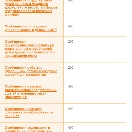
Особенности представлений
400
детей раннего и младшего
дошкольного возраста о форме
предметов и геометрических
фигурах
Особенности проведения
400
уроков в классе с детьми с ЗПР
Особенности
200
психофизического развития и
двигательных способностей
детей дошкольного возраста с
нарушениями слуха
Особенности работы с
200
одарёнными детьми и создание
условий для их развития
Особенности развития
400
математических представлений
у детей в условиях семьи
(презентация)
Особенности развития
400
современного образования в
конце XX
Особенности содержания и
400
организации педагогической