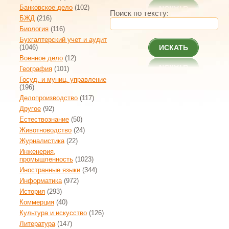
Банковское дело
(102)
Поиск по тексту:
БЖД
(216)
Биология
(116)
Бухгалтерский учет и аудит
(1046)
ИСКАТЬ
Военное дело
(12)
География
(101)
Госуд. и муниц. управление
(196)
Делопроизводство
(117)
Другое
(92)
Естествознание
(50)
Животноводство
(24)
Журналистика
(22)
Инженерия,
промышленность
(1023)
Иностранные языки
(344)
Информатика
(972)
История
(293)
Коммерция
(40)
Культура и искусство
(126)
Литература
(147)