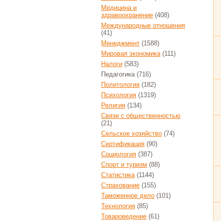
Медицина и
здравоохранение
(408)
Международные отношения
(41)
Менеджмент
(1588)
Мировая экономика
(111)
Налоги
(583)
Педагогика
(716)
Политология
(182)
Психология
(1319)
Религия
(134)
Связи с общественностью
(21)
Сельское хозяйство
(74)
Сертификация
(90)
Социология
(387)
Спорт и туризм
(88)
Статистика
(1144)
Страхование
(155)
Таможенное дело
(101)
Технология
(85)
Товароведение
(61)