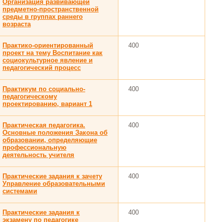
Организация развивающей
предметно-пространственной
среды в группах раннего
возраста
Практико-ориентированный
400
проект на тему Воспитание как
социокультурное явление и
педагогический процесс
Практикум по социально-
400
педагогическому
проектированию, вариант 1
Практическая педагогика.
400
Основные положения Закона об
образовании, определяющие
профессиональную
деятельность учителя
Практические задания к зачету
400
Управление образовательными
системами
Практические задания к
400
экзамену по педагогике