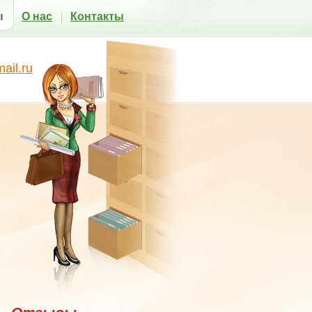
ы
О нас
Контакты
il.ru