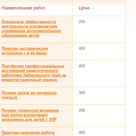
Наименование работ
Цена
Показатели эффективности
200
деятельности руководителя
учреждения дополнительного
образования детей
Понятие «исторические
400
источники « и их виды
Портфолио профессиональных
400
достижений педагогического
работника Хабаровского края за
межаттестационный период
Почему детям не интересно
300
учиться
Почему словесное внушение
200
(как метод воспитания)
затруднено для детей с ЗПР
Практико-значимая работа
400