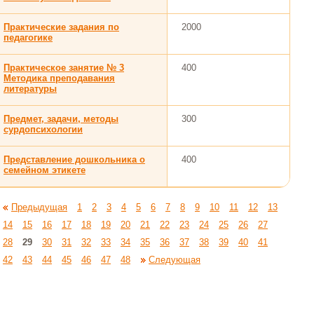
Практические задания по
2000
педагогике
Практическое занятие № 3
400
Методика преподавания
литературы
Предмет, задачи, методы
300
сурдопсихологии
Представление дошкольника о
400
семейном этикете
Предыдущая
1
2
3
4
5
6
7
8
9
10
11
12
13
14
15
16
17
18
19
20
21
22
23
24
25
26
27
28
29
30
31
32
33
34
35
36
37
38
39
40
41
42
43
44
45
46
47
48
Следующая