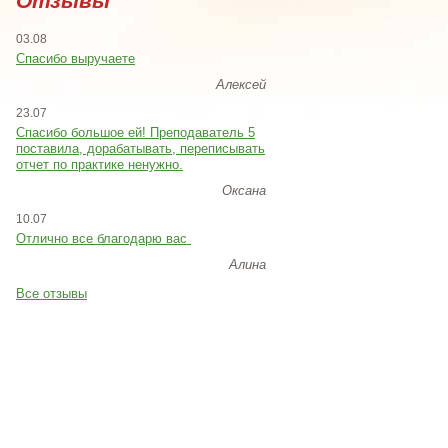
Отзывы
03.08
Спасибо выручаете
Алексей
23.07
Cпасибо большое ей! Преподаватель 5
поставила, дорабатывать, переписывать
отчет по практике ненужно.
Оксана
10.07
Отлично все благодарю вас
Алина
Все отзывы