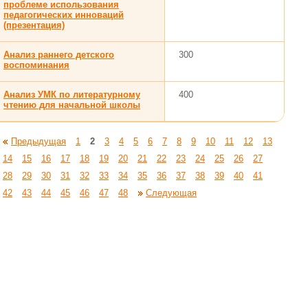
проблеме использования
педагогических инноваций
(презентация)
Анализ раннего детского
300
воспоминания
Анализ УМК по литературному
400
чтению для начальной школы
Предыдущая
1
2
3
4
5
6
7
8
9
10
11
12
13
14
15
16
17
18
19
20
21
22
23
24
25
26
27
28
29
30
31
32
33
34
35
36
37
38
39
40
41
42
43
44
45
46
47
48
Следующая