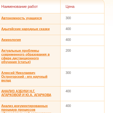
Наименование работ
Цена
Автономность учащихся
300
Адыгейские народные сказки
400
Акмеология
400
Актуальные проблемы
200
современного образования в
сфере дистанционного
обучения (статья)
Алексей Николаевич
300
Острогорский - его научный
вклад
АНАЛИЗ АЗБУКИ Н.Г.
400
АГАРКОВОЙ И Ю.А. АГАРКОВА
Анализ документированных
400
процедур процессов