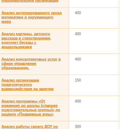
образовательной организации
Анализ интегрированного урока
400
математики и окружающего
мира
Анализ картины, детского
400
рассказа и стихотворения,
конспект беседы с
дошкольниками
Анализ консалтинговых услуг в
400
сфере управления
образованием.
Анализ организации
150
педагогического
взаимодействия на занятии
Анализ программы «От
400
рождения до школы (старшие
подготовительные группы)» по
разделу «Подвижные игры»
Анализ работы своего ДОУ по
300