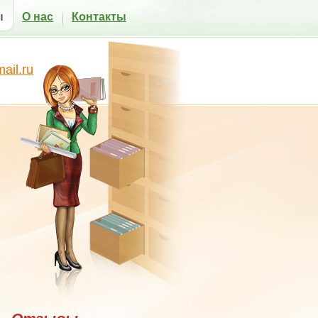
ы
О нас
Контакты
il.ru