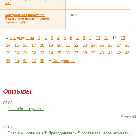
2.6)
Контрольная работа по
400
Педагогике (практическое
задание 1,2)
Предыдущая
1
2
3
4
5
6
7
8
9
10
11
12
13
14
15
16
17
18
19
20
21
22
23
24
25
26
27
28
29
30
31
32
33
34
35
36
37
38
39
40
41
42
43
44
45
46
47
48
Следующая
Отзывы
03.08
Спасибо выручаете
Алексей
23.07
Cпасибо большое ей! Преподаватель 5 поставила, дорабатывать,