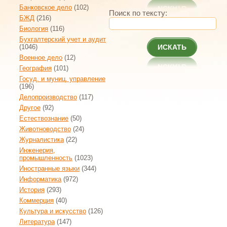
Банковское дело
(102)
Поиск по тексту:
БЖД
(216)
Биология
(116)
Бухгалтерский учет и аудит
(1046)
ИСКАТЬ
Военное дело
(12)
География
(101)
Госуд. и муниц. управление
(196)
Делопроизводство
(117)
Другое
(92)
Естествознание
(50)
Животноводство
(24)
Журналистика
(22)
Инженерия,
промышленность
(1023)
Иностранные языки
(344)
Информатика
(972)
История
(293)
Коммерция
(40)
Культура и искусство
(126)
Литература
(147)