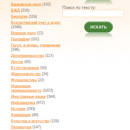
Банковское дело
(102)
Поиск по тексту:
БЖД
(216)
Биология
(116)
Бухгалтерский учет и аудит
(1046)
ИСКАТЬ
Военное дело
(12)
География
(101)
Госуд. и муниц. управление
(196)
Делопроизводство
(117)
Другое
(92)
Естествознание
(50)
Животноводство
(24)
Журналистика
(22)
Инженерия,
промышленность
(1023)
Иностранные языки
(344)
Информатика
(972)
История
(293)
Коммерция
(40)
Культура и искусство
(126)
Литература
(147)