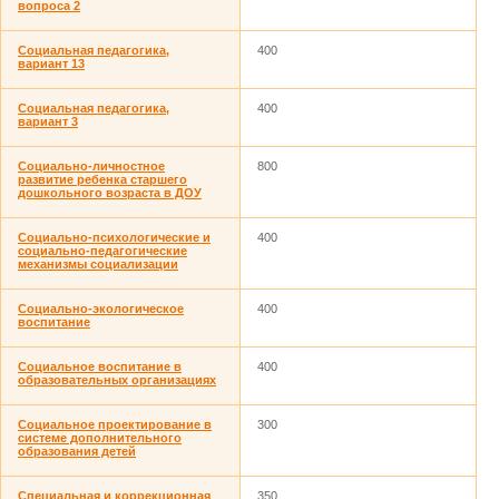
вопроса 2
Социальная педагогика,
400
вариант 13
Социальная педагогика,
400
вариант 3
Социально-личностное
800
развитие ребенка старшего
дошкольного возраста в ДОУ
Социально-психологические и
400
социально-педагогические
механизмы социализации
Социально-экологическое
400
воспитание
Социальное воспитание в
400
образовательных организациях
Социальное проектирование в
300
системе дополнительного
образования детей
Специальная и коррекционная
350