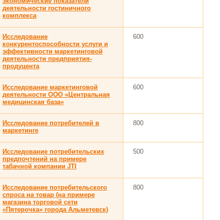
экономические показатели
деятельности гостиничного
комплекса
Исследование
600
конкурентоспособности услуги и
эффективности маркетинговой
деятельности предприятия-
продуцента
Исследование маркетинговой
600
деятельности ООО «Центральная
медицинская база»
Исследование потребителей в
800
маркетинге
Исследование потребительских
500
предпочтений на примере
табачной компании JTI
Исследование потребительского
800
спроса на товар (на примере
магазина торговой сети
«Пятерочка» города Альметевск)