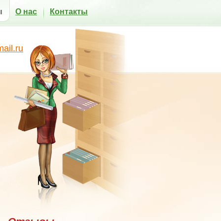
ы
О нас
Контакты
il.ru