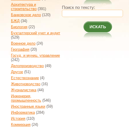
Архитектура и
Поиск по тексту:
строительство
(391)
Банковское дело
(120)
БЖД
(34)
ИСКАТЬ
Биология
(22)
Бухгалтерский учет и аудит
(529)
Военное дело
(24)
География
(20)
Госуд. и муниц. управление
(242)
Делопроизводство
(49)
Другое
(51)
Естествознание
(4)
Животноводство
(16)
Журналистика
(44)
Инженерия,
промышленность
(546)
Иностранные языки
(59)
Информатика
(284)
История
(110)
Коммерция
(24)