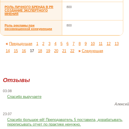
РОЛЬ ЛИЧНОГО БРЕНДА В PR
800
СОЗДАНИЕ ЭКСПЕРТНОГО
МНЕНИЯ
Роль рекламы при
800
несовершенной конкуренции
Предыдущая
1
2
3
4
5
6
7
8
9
10
11
12
13
14
15
16
17
18
19
20
21
22
Следующая
Отзывы
03.08
Спасибо выручаете
Алексей
23.07
Cпасибо большое ей! Преподаватель 5 поставила, дорабатывать,
переписывать отчет по практике ненужно.