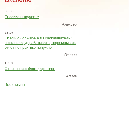
Отзывы
03.08
Спасибо выручаете
Алексей
23.07
Cпасибо большое ей! Преподаватель 5
поставила, дорабатывать, переписывать
отчет по практике ненужно.
Оксана
10.07
Отлично все благодарю вас
Алина
Все отзывы