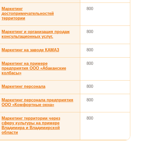
Маркетинг
800
достопримечательностей
территории
Маркетинг и организация продаж
800
консультационных услуг.
Маркетинг на заводе КАМАЗ
800
Маркетинг на примере
800
предприятия ООО «Абаканские
колбасы»
Маркетинг персонала
800
Маркетинг персонала предприятия
800
ООО «Комфортные окна»
Маркетинг территории через
800
сферу культуры на примере
Владимира и Владимирской
области