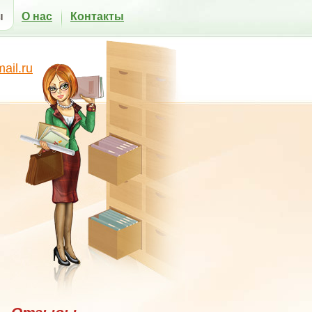
ы
О нас
Контакты
il.ru