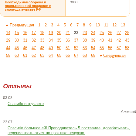
Необходимая оборона и
3000
превышение её пределов в
законодательстве РФ
Предыдущая
1
2
3
4
5
6
7
8
9
10
11
12
13
14
15
16
17
18
19
20
21
22
23
24
25
26
27
28
29
30
31
32
33
34
35
36
37
38
39
40
41
42
43
44
45
46
47
48
49
50
51
52
53
54
55
56
57
58
59
60
61
62
63
64
65
66
67
68
69
Следующая
Отзывы
03.08
Спасибо выручаете
Алексей
23.07
Cпасибо большое ей! Преподаватель 5 поставила, дорабатывать,
переписывать отчет по практике ненужно.