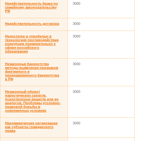
Недействительность брака по
3000
семейному законодательству
РФ
Недействительность договора
3000
Недостатки и «пробелы» в
3000
технологиях противодействия
коррупции применительно к
сфере российского
образования
Незаконные банкротства
3000
методы выявления признаков
фиктивного и
преднамеренного банкротства
в РФ
Незаконный оборот
3000
наркотических средств,
психотропных веществ или их
аналогов. Проблемы уголовно-
правовой борьбы в
современных условиях
Некоммерческие организации
3000
как субъекты гражданского
права