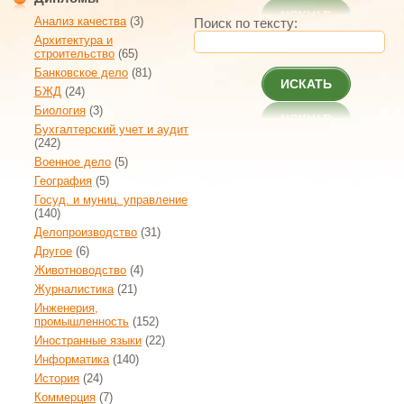
Анализ качества
(3)
Поиск по тексту:
Архитектура и
строительство
(65)
Банковское дело
(81)
ИСКАТЬ
БЖД
(24)
Биология
(3)
Бухгалтерский учет и аудит
(242)
Военное дело
(5)
География
(5)
Госуд. и муниц. управление
(140)
Делопроизводство
(31)
Другое
(6)
Животноводство
(4)
Журналистика
(21)
Инженерия,
промышленность
(152)
Иностранные языки
(22)
Информатика
(140)
История
(24)
Коммерция
(7)