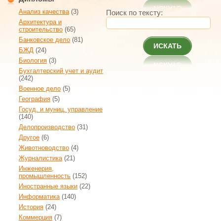
Анализ качества
(3)
Поиск по тексту:
Архитектура и
строительство
(65)
Банковское дело
(81)
ИСКАТЬ
БЖД
(24)
Биология
(3)
Бухгалтерский учет и аудит
(242)
Военное дело
(5)
География
(5)
Госуд. и муниц. управление
(140)
Делопроизводство
(31)
Другое
(6)
Животноводство
(4)
Журналистика
(21)
Инженерия,
промышленность
(152)
Иностранные языки
(22)
Информатика
(140)
История
(24)
Коммерция
(7)