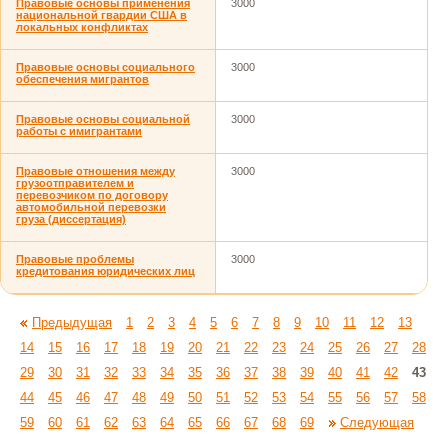
Правовые основы применения
3000
национальной гвардии США в
локальных конфликтах
Правовые основы социального
3000
обеспечения мигрантов
Правовые основы социальной
3000
работы с имигрантами
Правовые отношения между
3000
грузоотправителем и
перевозчиком по договору
автомобильной перевозки
груза (диссертация)
Правовые проблемы
3000
кредитования юридических лиц
Предыдущая
1
2
3
4
5
6
7
8
9
10
11
12
13
14
15
16
17
18
19
20
21
22
23
24
25
26
27
28
29
30
31
32
33
34
35
36
37
38
39
40
41
42
43
44
45
46
47
48
49
50
51
52
53
54
55
56
57
58
59
60
61
62
63
64
65
66
67
68
69
Следующая