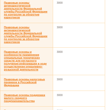
Правовые основы
3000
антинаркотической
деятельности Федеральной
службы Российской Федерации
по контролю за оборотом
наркотиков
Правовые основы
3000
антинаркотической
деятельности Федеральной
службы Российской Федерации
по контролю за оборотом
наркотиков
Правовые основы и
3000
особенности применения
специальных технических
средств для негласного
получения информации в ходе
осуществления оперативно-
розыскной деятельности
Правовые основы налоговых
3000
проверок в Российской
Федерации
Правовые основы поддержки
3000
малого среднего
предпринимательства