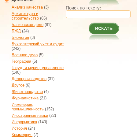
Анализ качества
(3)
Поиск по тексту:
Архитектура и
строительство
(65)
Банковское дело
(81)
ИСКАТЬ
БЖД
(24)
Биология
(3)
Бухгалтерский учет и аудит
(242)
Военное дело
(5)
География
(5)
Госуд. и муниц. управление
(140)
Делопроизводство
(31)
Другое
(6)
Животноводство
(4)
Журналистика
(21)
Инженерия,
промышленность
(152)
Иностранные языки
(22)
Информатика
(140)
История
(24)
Коммерция
(7)