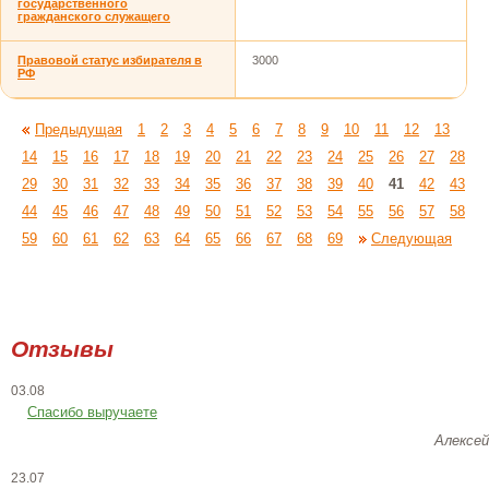
государственного
гражданского служащего
Правовой статус избирателя в
3000
РФ
Предыдущая
1
2
3
4
5
6
7
8
9
10
11
12
13
14
15
16
17
18
19
20
21
22
23
24
25
26
27
28
29
30
31
32
33
34
35
36
37
38
39
40
41
42
43
44
45
46
47
48
49
50
51
52
53
54
55
56
57
58
59
60
61
62
63
64
65
66
67
68
69
Следующая
Отзывы
03.08
Спасибо выручаете
Алексей
23.07