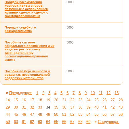
Порядок рассмотрения
3000
корпоративных споров,
связанных с оспариванием
крупных сделок и сделок с
заинтересованностью
Порядок судебного
3000
разбирательства
Пособия в системе
3000
социального обеспечения и их
виды по российскому
законодательству
организационно-правовой
аспект
Пособия по беременности и
5000
родам как мера социальной
поддержки материнства
Предыдущая
1
2
3
4
5
6
7
8
9
10
11
12
13
14
15
16
17
18
19
20
21
22
23
24
25
26
27
28
29
30
31
32
33
34
35
36
37
38
39
40
41
42
43
44
45
46
47
48
49
50
51
52
53
54
55
56
57
58
59
60
61
62
63
64
65
66
67
68
69
Следующая