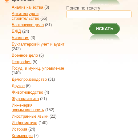
Анализ качества
(3)
Поиск по тексту:
Архитектура и
строительство
(65)
Банковское дело
(81)
ИСКАТЬ
БЖД
(24)
Биология
(3)
Бухгалтерский учет и аудит
(242)
Военное дело
(5)
География
(5)
Госуд. и муниц. управление
(140)
Делопроизводство
(31)
Другое
(6)
Животноводство
(4)
Журналистика
(21)
Инженерия,
промышленность
(152)
Иностранные языки
(22)
Информатика
(140)
История
(24)
Коммерция
(7)