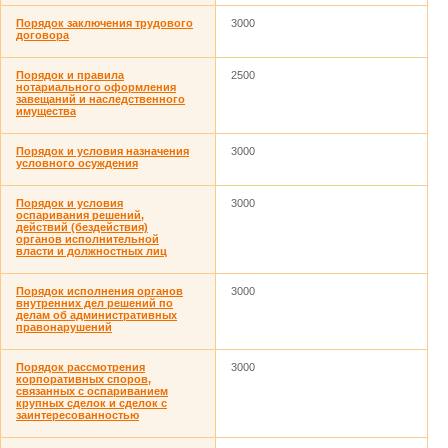
Порядок заключения трудового
3000
договора
Порядок и правила
2500
нотариального оформления
завещаний и наследственного
имущества
Порядок и условия назначения
3000
условного осуждения
Порядок и условия
3000
оспаривания решений,
действий (бездействия)
органов исполнительной
власти и должностных лиц
Порядок исполнения органов
3000
внутренних дел решений по
делам об административных
правонарушений
Порядок рассмотрения
3000
корпоративных споров,
связанных с оспариванием
крупных сделок и сделок с
заинтересованностью