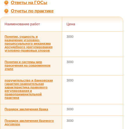
Ответы на ГОСы
Отчеты по практике
Наименование работ
Цена
Понятие, сущность и
3000
назначение уголовно-
процессуального механизма
досудебного урегулирования
уголовно-правовых споров
Понятия и системы мер
3000
пресечения на современном
этапе
поручительство и банковская
3000
гарантия сравнительная
характеристика правового
регулирования и
правоприменительной
практики
Порядок заключения брака
3000
Порядок заключения брачного
3000
договора