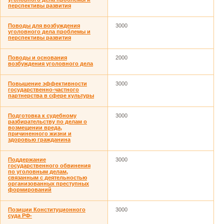
перспективы развития
Поводы для возбуждения
3000
уголовного дела проблемы и
перспективы развития
Поводы и основания
2000
возбуждения уголовного дела
Повышение эффективности
3000
государственно-частного
партнерства в сфере культуры
Подготовка к судебному
3000
разбирательству по делам о
возмещении вреда,
причиненного жизни и
здоровью гражданина
Поддержание
3000
государственного обвинения
по уголовным делам,
связанным с деятельностью
организованных преступных
формирований
Позиции Конституционного
3000
суда РФ-