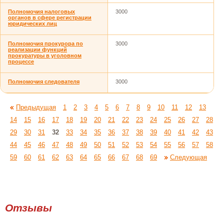
Полномочия налоговых
3000
органов в сфере регистрации
юридических лиц
Полномочия прокурора по
3000
реализации функций
прокуратуры в уголовном
процессе
Полномочия следователя
3000
Предыдущая
1
2
3
4
5
6
7
8
9
10
11
12
13
14
15
16
17
18
19
20
21
22
23
24
25
26
27
28
29
30
31
32
33
34
35
36
37
38
39
40
41
42
43
44
45
46
47
48
49
50
51
52
53
54
55
56
57
58
59
60
61
62
63
64
65
66
67
68
69
Следующая
Отзывы