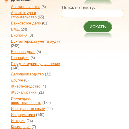
Анализ качества
(3)
Поиск по тексту:
Архитектура и
строительство
(65)
Банковское дело
(81)
ИСКАТЬ
БЖД
(24)
Биология
(3)
Бухгалтерский учет и аудит
(242)
Военное дело
(5)
География
(5)
Госуд. и муниц. управление
(140)
Делопроизводство
(31)
Другое
(6)
Животноводство
(4)
Журналистика
(21)
Инженерия,
промышленность
(152)
Иностранные языки
(22)
Информатика
(140)
История
(24)
Коммерция
(7)