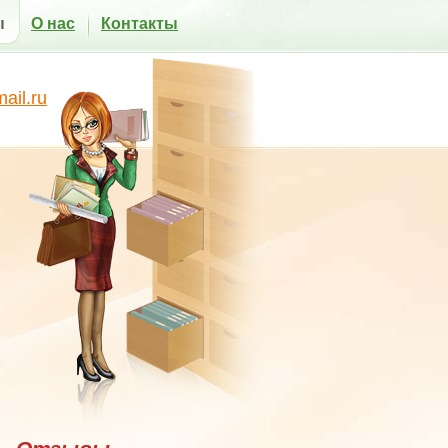
ы
О нас
Контакты
il.ru