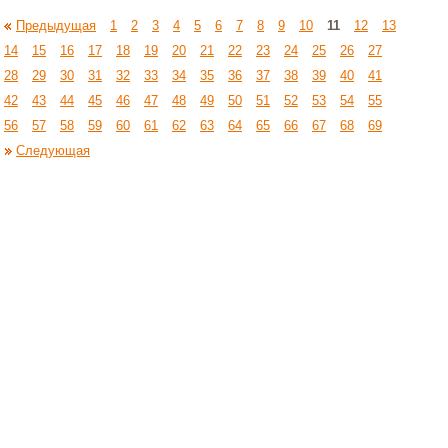
Предыдущая
1
2
3
4
5
6
7
8
9
10
11
12
13
14
15
16
17
18
19
20
21
22
23
24
25
26
27
28
29
30
31
32
33
34
35
36
37
38
39
40
41
42
43
44
45
46
47
48
49
50
51
52
53
54
55
56
57
58
59
60
61
62
63
64
65
66
67
68
69
Следующая