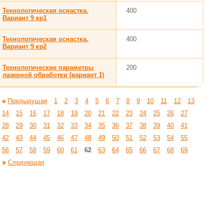
Технологическая оснастка.
400
Вариант 9 кр1
Технологическая оснастка.
400
Вариант 9 кр2
Технологические параметры
200
лазерной обработки (вариант 1)
Предыдущая
1
2
3
4
5
6
7
8
9
10
11
12
13
14
15
16
17
18
19
20
21
22
23
24
25
26
27
28
29
30
31
32
33
34
35
36
37
38
39
40
41
42
43
44
45
46
47
48
49
50
51
52
53
54
55
56
57
58
59
60
61
62
63
64
65
66
67
68
69
Следующая