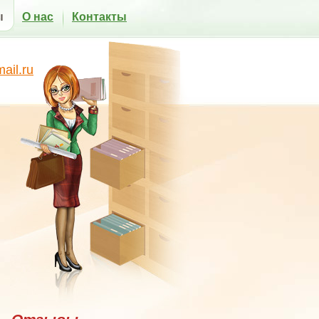
ы
О нас
Контакты
il.ru