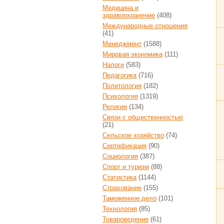
Медицина и
здравоохранение
(408)
Международные отношения
(41)
Менеджмент
(1588)
Мировая экономика
(111)
Налоги
(583)
Педагогика
(716)
Политология
(182)
Психология
(1319)
Религия
(134)
Связи с общественностью
(21)
Сельское хозяйство
(74)
Сертификация
(90)
Социология
(387)
Спорт и туризм
(88)
Статистика
(1144)
Страхование
(155)
Таможенное дело
(101)
Технология
(85)
Товароведение
(61)