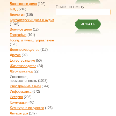
Банковское дело
(102)
Поиск по тексту:
БЖД
(216)
Биология
(116)
Бухгалтерский учет и аудит
(1046)
ИСКАТЬ
Военное дело
(12)
География
(101)
Госуд. и муниц. управление
(196)
Делопроизводство
(117)
Другое
(92)
Естествознание
(50)
Животноводство
(24)
Журналистика
(22)
Инженерия,
промышленность
(1023)
Иностранные языки
(344)
Информатика
(972)
История
(293)
Коммерция
(40)
Культура и искусство
(126)
Литература
(147)