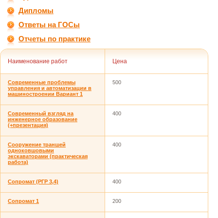
Дипломы
Ответы на ГОСы
Отчеты по практике
Наименование работ
Цена
Современные проблемы
500
управления и автоматизации в
машиностроении Вариант 1
Современный взгляд на
400
инженерное образование
(+презентация)
Сооружение траншей
400
одноковшовыми
экскаваторами (практическая
работа)
Сопромат (РГР 3,4)
400
Сопромат 1
200