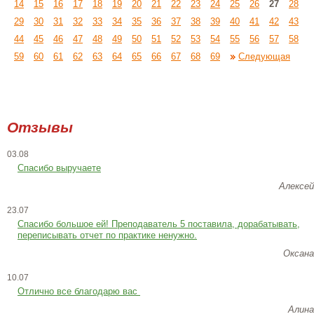
14
15
16
17
18
19
20
21
22
23
24
25
26
27
28
29
30
31
32
33
34
35
36
37
38
39
40
41
42
43
44
45
46
47
48
49
50
51
52
53
54
55
56
57
58
59
60
61
62
63
64
65
66
67
68
69
Следующая
Отзывы
03.08
Спасибо выручаете
Алексей
23.07
Cпасибо большое ей! Преподаватель 5 поставила, дорабатывать,
переписывать отчет по практике ненужно.
Оксана
10.07
Отлично все благодарю вас
Алина