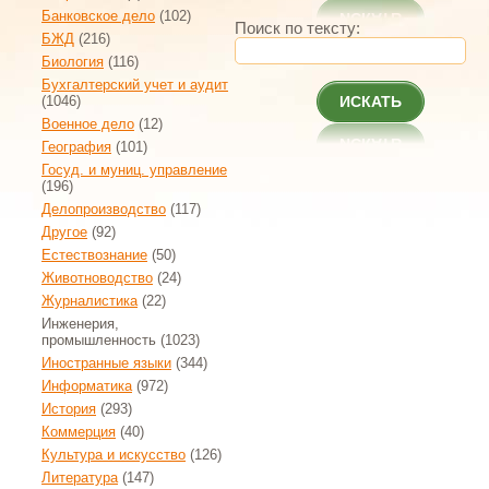
Банковское дело
(102)
Поиск по тексту:
БЖД
(216)
Биология
(116)
Бухгалтерский учет и аудит
(1046)
ИСКАТЬ
Военное дело
(12)
География
(101)
Госуд. и муниц. управление
(196)
Делопроизводство
(117)
Другое
(92)
Естествознание
(50)
Животноводство
(24)
Журналистика
(22)
Инженерия,
промышленность
(1023)
Иностранные языки
(344)
Информатика
(972)
История
(293)
Коммерция
(40)
Культура и искусство
(126)
Литература
(147)