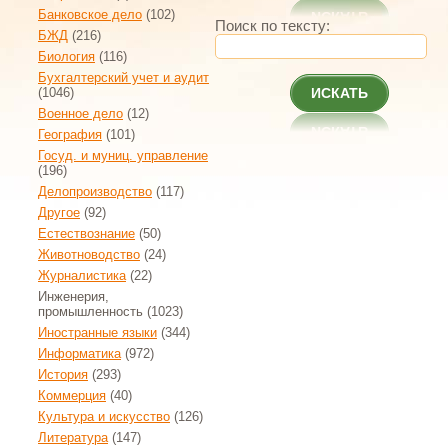
Банковское дело
(102)
Поиск по тексту:
БЖД
(216)
Биология
(116)
Бухгалтерский учет и аудит
(1046)
ИСКАТЬ
Военное дело
(12)
География
(101)
Госуд. и муниц. управление
(196)
Делопроизводство
(117)
Другое
(92)
Естествознание
(50)
Животноводство
(24)
Журналистика
(22)
Инженерия,
промышленность
(1023)
Иностранные языки
(344)
Информатика
(972)
История
(293)
Коммерция
(40)
Культура и искусство
(126)
Литература
(147)