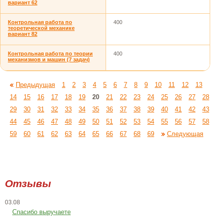
вариант 62
Контрольная работа по
400
теоретической механике
вариант 82
Контрольная работа по теории
400
механизмов и машин (7 задач)
Предыдущая
1
2
3
4
5
6
7
8
9
10
11
12
13
14
15
16
17
18
19
20
21
22
23
24
25
26
27
28
29
30
31
32
33
34
35
36
37
38
39
40
41
42
43
44
45
46
47
48
49
50
51
52
53
54
55
56
57
58
59
60
61
62
63
64
65
66
67
68
69
Следующая
Отзывы
03.08
Спасибо выручаете