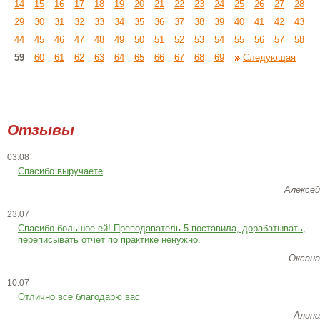
14
15
16
17
18
19
20
21
22
23
24
25
26
27
28
29
30
31
32
33
34
35
36
37
38
39
40
41
42
43
44
45
46
47
48
49
50
51
52
53
54
55
56
57
58
59
60
61
62
63
64
65
66
67
68
69
Следующая
Отзывы
03.08
Спасибо выручаете
Алексей
23.07
Cпасибо большое ей! Преподаватель 5 поставила, дорабатывать,
переписывать отчет по практике ненужно.
Оксана
10.07
Отлично все благодарю вас
Алина