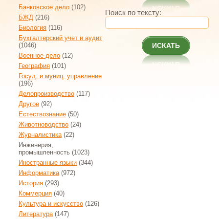
Банковское дело
(102)
Поиск по тексту:
БЖД
(216)
Биология
(116)
Бухгалтерский учет и аудит
(1046)
ИСКАТЬ
Военное дело
(12)
География
(101)
Госуд. и муниц. управление
(196)
Делопроизводство
(117)
Другое
(92)
Естествознание
(50)
Животноводство
(24)
Журналистика
(22)
Инженерия,
промышленность
(1023)
Иностранные языки
(344)
Информатика
(972)
История
(293)
Коммерция
(40)
Культура и искусство
(126)
Литература
(147)